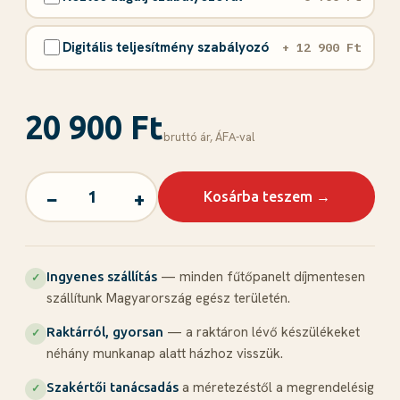
Digitális teljesítmény szabályozó
+ 12 900 Ft
20 900 Ft
bruttó ár, ÁFА-val
−
+
Kosárba teszem →
— minden fűtőpanelt díjmentesen
Ingyenes szállítás
✓
szállítunk Magyarország egész területén.
— a raktáron lévő készülékeket
Raktárról, gyorsan
✓
néhány munkanap alatt házhoz visszük.
a méretezéstől a megrendelésig
Szakértői tanácsadás
✓