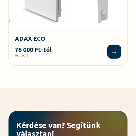
ADAX ECO
76 000 Ft-tól
→
bruttó ár
Kérdése van? Segítünk
választani