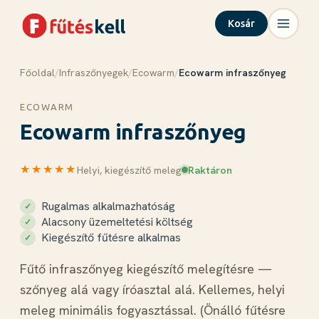
Kosár
Főoldal
/
Infraszőnyegek
/
Ecowarm
/
Ecowarm infraszőnyeg
Menü
Kosár
✕
✕
ECOWARM
Termékek
Ecowarm infraszőnyeg
Rólunk
Tudástár
★★★★★
Helyi, kiegészítő meleg
Raktáron
Blog
Rugalmas alkalmazhatóság
Kapcsolat
Alacsony üzemeltetési költség
Kiegészítő fűtésre alkalmas
Kosár megnyitása →
Fűtő infraszőnyeg kiegészítő melegítésre —
szőnyeg alá vagy íróasztal alá. Kellemes, helyi
meleg minimális fogyasztással. (Önálló fűtésre