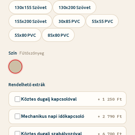
130x155 Szövet
130x200 Szövet
155x200 Szövet
30x85 PVC
55x55 PVC
55x80 PVC
85x80 PVC
· Fűtőszőnyeg
Szín
Rendelhető extrák
Köztes dugalj kapcsolóval
+ 1 250 Ft
Mechanikus napi időkapcsoló
+ 2 790 Ft
Köztes dugalj szabályozóval
+ 6 700 Ft