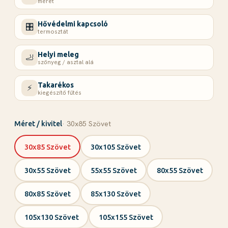
méret
Hővédelmi kapcsoló
🎛️
termosztát
Helyi meleg
🦶
szőnyeg / asztal alá
Takarékos
⚡
kiegészítő fűtés
· 30x85 Szövet
Méret / kivitel
30x85 Szövet
30x105 Szövet
30x55 Szövet
55x55 Szövet
80x55 Szövet
80x85 Szövet
85x130 Szövet
105x130 Szövet
105x155 Szövet