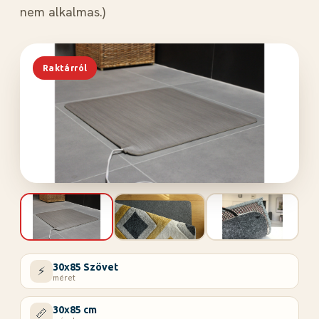
nem alkalmas.)
Raktárról
30x85 Szövet
⚡
méret
30x85 cm
📏