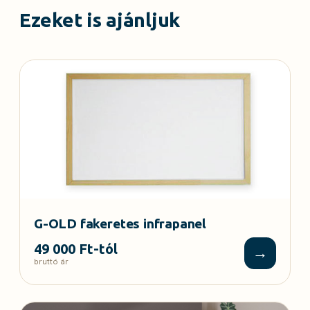
Ezeket is ajánljuk
G-OLD fakeretes infrapanel
49 000 Ft-tól
→
bruttó ár