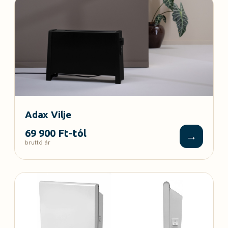
Adax Vilje
69 900 Ft-tól
→
bruttó ár