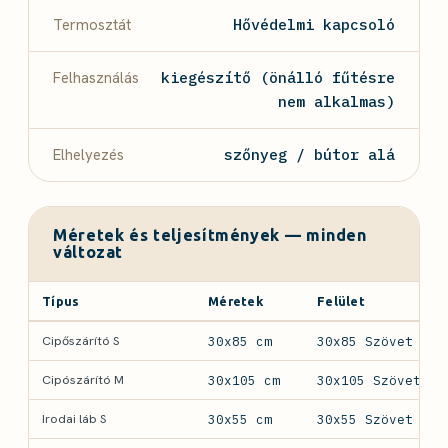
Termosztát
Hővédelmi kapcsoló
Felhasználás
kiegészítő (önálló fűtésre
nem alkalmas)
Elhelyezés
szőnyeg / bútor alá
Méretek és teljesítmények — minden
változat
Típus
Méretek
Felület
Cipőszárító S
30x85 cm
30x85 Szövet
Cipószárító M
30x105 cm
30x105 Szövet
Irodai láb S
30x55 cm
30x55 Szövet