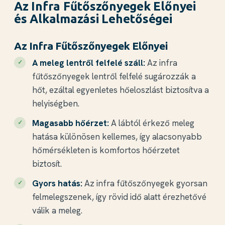
Az Infra Fűtőszőnyegek Előnyei
és Alkalmazási Lehetőségei
Az Infra Fűtőszőnyegek Előnyei
A meleg lentről felfelé száll:
Az infra
fűtőszőnyegek lentről felfelé sugározzák a
hőt, ezáltal egyenletes hőeloszlást biztosítva a
helyiségben.
Magasabb hőérzet:
A lábtól érkező meleg
hatása különösen kellemes, így alacsonyabb
hőmérsékleten is komfortos hőérzetet
biztosít.
Gyors hatás:
Az infra fűtőszőnyegek gyorsan
felmelegszenek, így rövid idő alatt érezhetővé
válik a meleg.