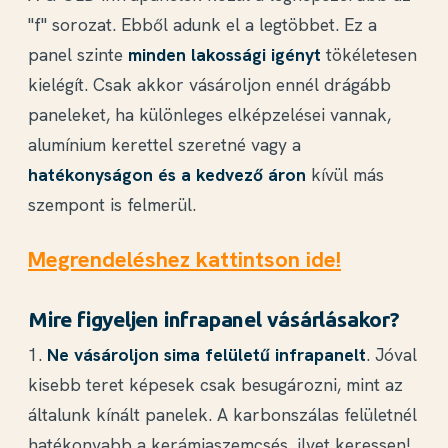
"f" sorozat. Ebből adunk el a legtöbbet. Ez a
panel szinte
minden lakossági igényt
tökéletesen
kielégít. Csak akkor vásároljon ennél drágább
paneleket, ha különleges elképzelései vannak,
alumínium kerettel szeretné vagy a
hatékonyságon és a kedvező áron
kívül más
szempont is felmerül.
Megrendeléshez kattintson ide!
Mire figyeljen infrapanel vásárlásakor?
1.
Ne vásároljon sima felületű infrapanelt
. Jóval
kisebb teret képesek csak besugározni, mint az
általunk kínált panelek. A karbonszálas felületnél
hatékonyabb a kerámiaszemcsés, ilyet keressen!