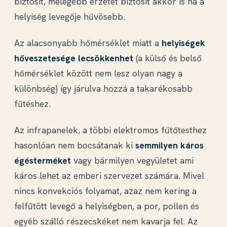
biztosít, melegebb érzetet biztosít akkor is ha a
helyiség levegője hűvösebb.
Az alacsonyabb hőmérséklet miatt a
helyiségek
hőveszetesége lecsökkenhet
(a külső és belső
hőmérséklet között nem lesz olyan nagy a
különbség) így járulva hozzá a takarékosabb
fűtéshez.
Az infrapanelek, a többi elektromos fűtőtesthez
hasonlóan nem bocsátanak ki
semmilyen káros
égésterméket
vagy bármilyen vegyületet ami
káros lehet az emberi szervezet számára. Mivel
nincs konvekciós folyamat, azaz nem kering a
felfűtött levegő a helyiségben, a por, pollen és
egyéb szálló részecskéket nem kavarja fel. Az