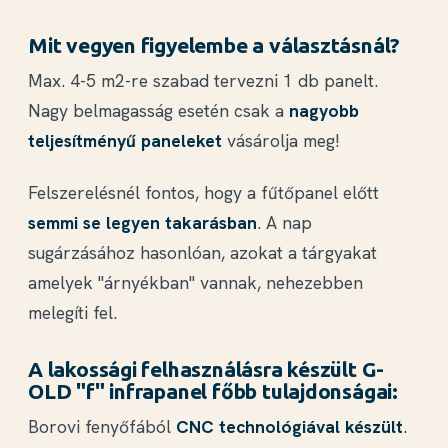
Mit vegyen figyelembe a választásnál?
Max. 4-5 m2-re szabad tervezni 1 db panelt.
Nagy belmagasság esetén csak a
nagyobb
teljesítményű paneleket
vásárolja meg!
Felszerelésnél fontos, hogy a fűtőpanel előtt
semmi se legyen takarásban
. A nap
sugárzásához hasonlóan, azokat a tárgyakat
amelyek "árnyékban" vannak, nehezebben
melegíti fel.
A lakossági felhasználásra készült G-
OLD "f" infrapanel főbb tulajdonságai:
Borovi fenyőfából
CNC technológiával készült
.