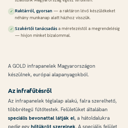
szállítunk Magyarország egész területén.
— a raktáron lévő készülékeket
Raktárról, gyorsan
✓
néhány munkanap alatt házhoz visszük.
a méretezéstől a megrendelésig
Szakértői tanácsadás
✓
— hívjon minket bizalommal.
A GOLD infrapanelek Magyarországon
készülnek, európai alapanyagokból.
Az infrafűtésről
Az infrapanelek téglalap alakú, falra szerelhető,
többrétegű fűtőtestek. Felületüket általában
speciális bevonattal látják el
, a hátoldalukra
pedig egy
hőtükröt szerelnek
. A speciális felület