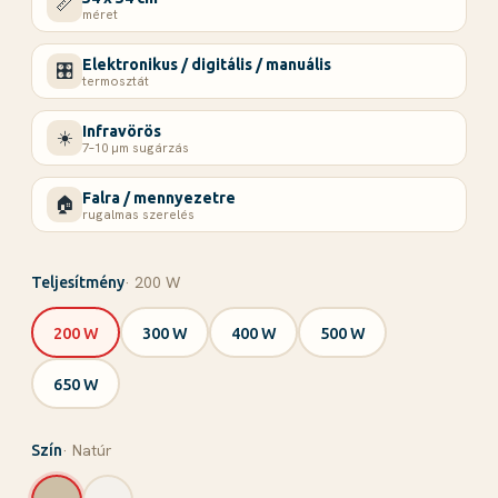
📏
méret
Elektronikus / digitális / manuális
🎛️
termosztát
Infravörös
☀️
7–10 µm sugárzás
Falra / mennyezetre
🏠
rugalmas szerelés
· 200 W
Teljesítmény
200 W
300 W
400 W
500 W
650 W
· Natúr
Szín