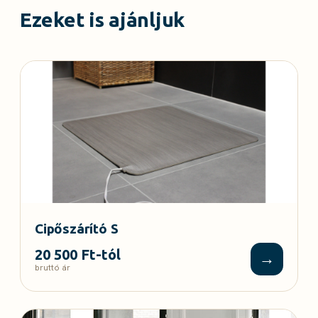
Ezeket is ajánljuk
Cipőszárító S
20 500 Ft-tól
→
bruttó ár