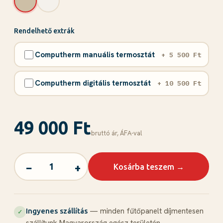
Rendelhető extrák
Computherm manuális termosztát
+ 5 500 Ft
Computherm digitális termosztát
+ 10 500 Ft
49 000 Ft
bruttó ár, ÁFА-val
−
+
Kosárba teszem →
— minden fűtőpanelt díjmentesen
Ingyenes szállítás
✓