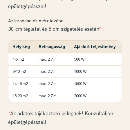
épületgépésszel!
Az inrapanelek méretezése
30 cm téglafal és 5 cm szigetelés esetén
*
Helyiség
Belmagasság
Ajánlott teljesítmény
4-5 m2
max. 2,7 m
500 W
8-10 m2
max. 2,7 m
1000 W
14-15 m2
max. 2,7 m
1500 W
18-20 m2
max. 2,7 m
2000 W
*
Az adatok tájékoztató jellegűek! Konzultáljon
épületgépésszel!