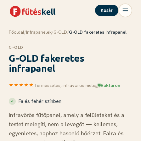
Kosár
Főoldal
/
Infrapanelek
/
G-OLD
/
G-OLD fakeretes infrapanel
Menü
Kosár
✕
✕
G-OLD
Termékek
G-OLD fakeretes
Rólunk
infrapanel
Tudástár
Blog
★★★★★
Természetes, infravörös meleg
Raktáron
Kapcsolat
Fa és fehér színben
Infravörös fűtőpanel, amely a felületeket és a
Kosár megnyitása →
testet melegíti, nem a levegőt — kellemes,
egyenletes, naphoz hasonló hőérzet. Falra és