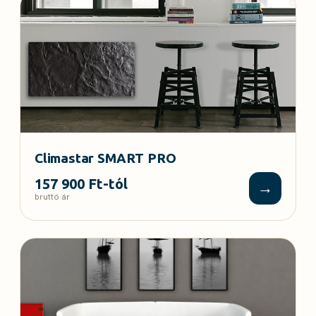
Climastar SMART PRO
157 900 Ft-tól
→
bruttó ár