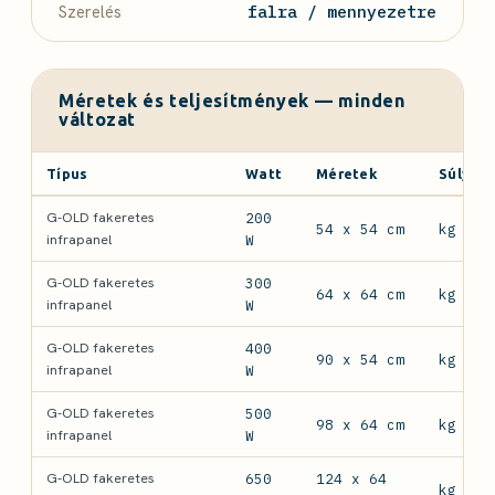
Szerelés
falra / mennyezetre
Méretek és teljesítmények — minden
változat
Típus
Watt
Méretek
Súly
G-OLD fakeretes
200
54 x 54 cm
kg
infrapanel
W
G-OLD fakeretes
300
64 x 64 cm
kg
infrapanel
W
G-OLD fakeretes
400
90 x 54 cm
kg
infrapanel
W
G-OLD fakeretes
500
98 x 64 cm
kg
infrapanel
W
G-OLD fakeretes
650
124 x 64
kg