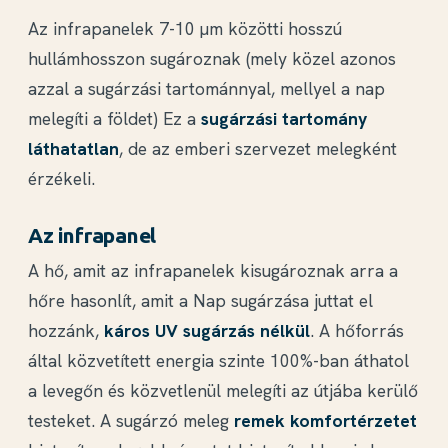
Az infrapanelek 7-10 µm közötti hosszú
hullámhosszon sugároznak (mely közel azonos
azzal a sugárzási tartománnyal, mellyel a nap
melegíti a földet) Ez a
sugárzási tartomány
láthatatlan
, de az emberi szervezet melegként
érzékeli.
Az infrapanel
A hő, amit az infrapanelek kisugároznak arra a
hőre hasonlít, amit a Nap sugárzása juttat el
hozzánk,
káros UV sugárzás nélkül
. A hőforrás
által közvetített energia szinte 100%-ban áthatol
a levegőn és közvetlenül melegíti az útjába kerülő
testeket. A sugárzó meleg
remek komfortérzetet