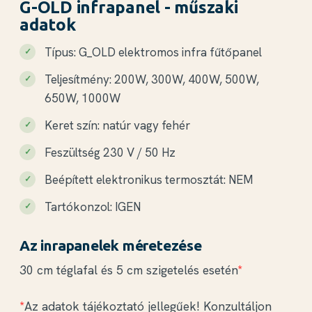
G-OLD infrapanel - műszaki
adatok
Típus: G_OLD elektromos infra fűtőpanel
Teljesítmény: 200W, 300W, 400W, 500W,
650W, 1000W
Keret szín: natúr vagy fehér
Feszültség 230 V / 50 Hz
Beépített elektronikus termosztát: NEM
Tartókonzol: IGEN
Az inrapanelek méretezése
30 cm téglafal és 5 cm szigetelés esetén
*
*
Az adatok tájékoztató jellegűek! Konzultáljon