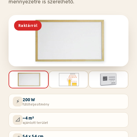
mennyezetre is szerelhető.
Raktárról
200 W
⚡
fűtőteljesítmény
~4 m²
📐
ajánlott terület
54 x 54 cm