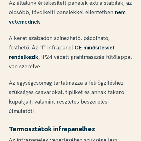
Az általunk értékesített panelek extra stabilak, az
olcsóbb, távolkelti panelekkel ellentétben
nem
vetemednek
.
A keret szabadon színezhető, pácolható,
festhető. Az "f" infrapanel
CE minősítéssel
rendelkezik
, IP24 védett grafitmasszás fűtőlappal
van szerelve.
Az egységcsomag tartalmazza a felrögzítéshez
szükséges csavarokat, tipliket és annak takaró
kupakjait, valamint részletes beszerelési
útmutatót!
Termosztátok infrapanelhez
Az infrapanelek vezérléséhez szüksége lesz