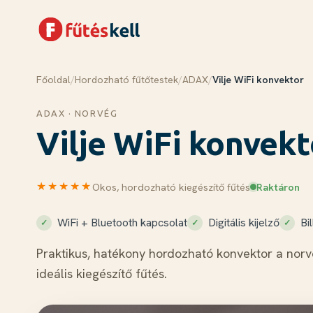
Főoldal
/
Hordozható fűtőtestek
/
ADAX
/
Vilje WiFi konvektor
Menü
Kosár
✕
✕
ADAX · NORVÉG
Termékek
Vilje WiFi konvekt
Rólunk
Tudástár
★★★★★
Okos, hordozható kiegészítő fűtés
Raktáron
Blog
Kapcsolat
WiFi + Bluetooth kapcsolat
Digitális kijelző
Bi
Praktikus, hatékony hordozható konvektor a norvé
Kosár megnyitása →
ideális kiegészítő fűtés.