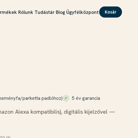
rmékek
Rólunk
Tudástár
Blog
Ügyfélközpont
Kosár
keményfa/parketta padlóhoz)
5 év garancia
on Alexa kompatibilis), digitális kijelzővel —
000 W