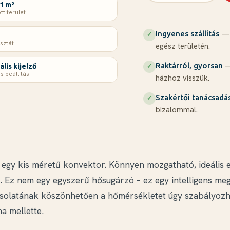
1 m²
tt terület
— 
Ingyenes szállítás
✓
sztát
egész területén.
—
Raktárról, gyorsan
ális kijelző
✓
s beállítás
házhoz visszük.
Szakértői tanácsadá
✓
bizalommal.
egy kis méretű konvektor. Könnyen mozgatható, ideális ex
. Ez nem egy egyszerű hősugárzó – ez egy intelligens me
solatának köszönhetően a hőmérsékletet úgy szabályozha
a mellette.