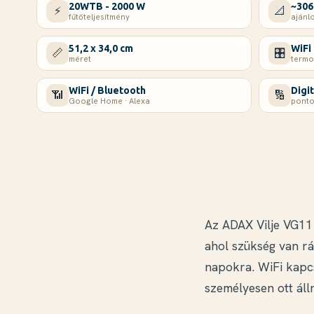
20WTB - 2000 W
~306
⚡
📐
fűtőteljesítmény
ajánlo
51,2 x 34,0 cm
WiFi
📏
🎛️
méret
termo
WiFi / Bluetooth
Digit
📶
🔢
Google Home · Alexa
ponto
Az ADAX Vilje VG11 
ahol szükség van rá
napokra. WiFi kapc
személyesen ott álln