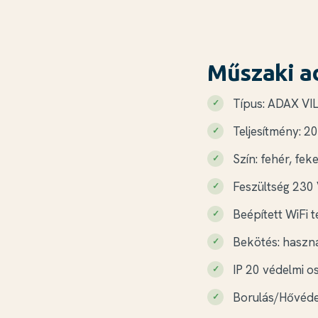
Műszaki a
Típus: ADAX VI
Teljesítmény: 
Szín: fehér, fek
Feszültség 230 
Beépített WiFi 
Bekötés: haszná
IP 20 védelmi o
Borulás/Hővéd