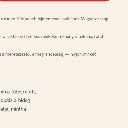
minden fűtőpanelt díjmentesen szállítunk Magyarország
 a raktáron lévő készülékeket néhány munkanap alatt
a méretezéstől a megrendelésig — hívjon minket
s
tra fűtésre ott,
goldás a hideg
tja, mintha