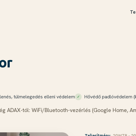
Te
or
llenés, túlmelegedés elleni védelem
Hővédő padlóvédelem (
g ADAX-tól: WiFi/Bluetooth-vezérlés (Google Home, Amaz
· 20WTB - 2
Teljesítmény