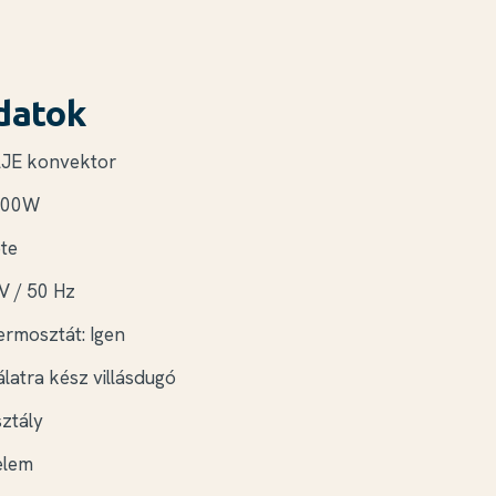
datok
LJE konvektor
2000W
ete
V / 50 Hz
termosztát: Igen
latra kész villásdugó
sztály
elem