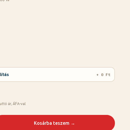
lítás
+ 0 Ft
uttó ár, ÁFА-val
Kosárba teszem →