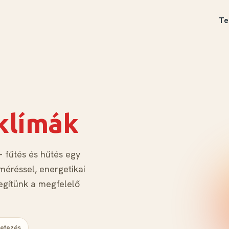
Te
klímák
 fűtés és hűtés egy
méréssel, energetikai
egítünk a megfelelő
etezés