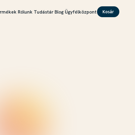
rmékek
Rólunk
Tudástár
Blog
Ügyfélközpont
Kosár