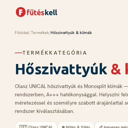
Főoldal
/
Termékek
/
Hőszivattyúk & klímák
Menü
Kosár
✕
✕
TERMÉKKATEGÓRIA
Termékek
Rólunk
Hőszivattyúk
& 
Tudástár
Blog
Olasz UNICAL hőszivattyúk és Monosplit klímák —
Kapcsolat
rendszerben, A+++ hatékonysággal. Helyszíni fel
méretezéssel és személyre szabott árajánlattal s
Kosár megnyitása →
rendszer kiválasztásában.
🇮🇹 Olasz UNICAL
❄️ Hűtés & fűtés
📐 Ingyenes mér