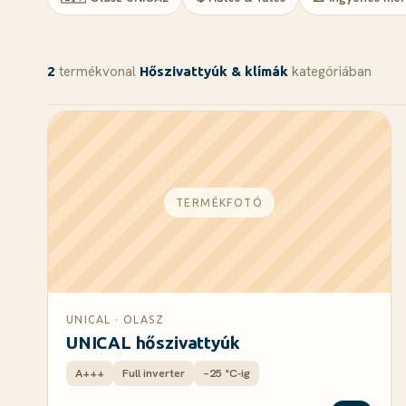
termékvonal
kategóriában
2
Hőszivattyúk & klímák
TERMÉKFOTÓ
UNICAL · OLASZ
UNICAL hőszivattyúk
A+++
Full inverter
−25 °C-ig