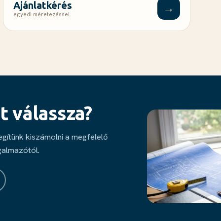
Ajánlatkérés
→
egyedi méretezéssel
t válassza?
segítünk kiszámolni a megfelelő
galmazótól.