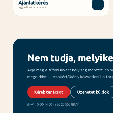
Ajánlatkérés
→
egyedi méretezéssel
Nem tudja, melyike
Adja meg a fűteni kívánt helyiség méretét, és 
megoldást — szakértőként, közvetlenül a for
Kérek tanácsot
Üzenetet küldök
(H–P) 10:00–14:00 · +36 20 555 8877