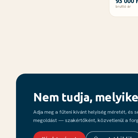
93 000 
bruttó ár
Nem tudja, melyike
Adja meg a fűteni kívánt helyiség méretét, és 
megoldást — szakértőként, közvetlenül a for