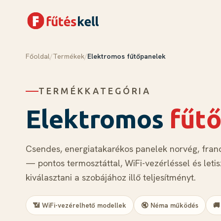
Főoldal
/
Termékek
/
Elektromos fűtőpanelek
Menü
Kosár
✕
✕
TERMÉKKATEGÓRIA
Termékek
Rólunk
Elektromos
fűt
Tudástár
Blog
Csendes, energiatakarékos panelek norvég, franc
Kapcsolat
— pontos termosztáttal, WiFi-vezérléssel és letisz
kiválasztani a szobájához illő teljesítményt.
Kosár megnyitása →
📶 WiFi-vezérelhető modellek
🔇 Néma működés
🚚