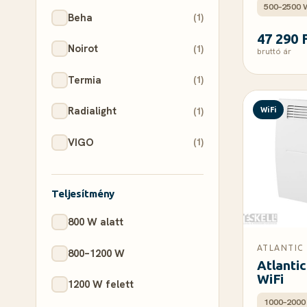
500–2500 
Beha
(1)
47 290 
Noirot
(1)
bruttó ár
Termia
(1)
Radialight
(1)
WiFi
VIGO
(1)
Teljesítmény
800 W alatt
ATLANTIC
800–1200 W
Atlanti
WiFi
1200 W felett
1000–2000