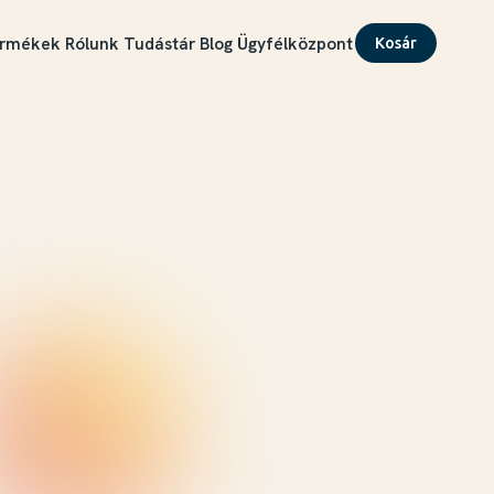
rmékek
Rólunk
Tudástár
Blog
Ügyfélközpont
Kosár