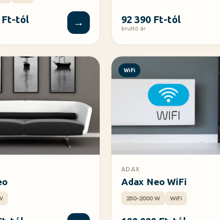
 Ft-tól
92 390 Ft-tól
→
bruttó ár
WiFi
ADAX
eo
Adax Neo WiFi
W
250–2000 W
WiFi