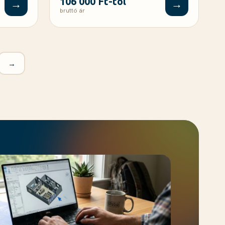
106 000 Ft-tól
→
→
bruttó ár
→