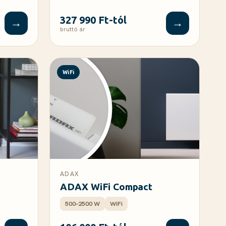
327 990 Ft-tól
→
→
bruttó ár
WiFi
ADAX
ADAX WiFi Compact
500–2500 W
WiFi