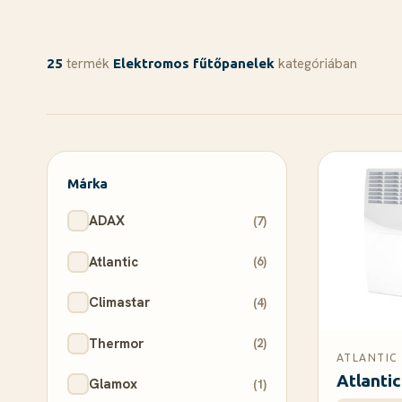
termék
kategóriában
25
Elektromos fűtőpanelek
Márka
ADAX
(7)
Atlantic
(6)
Climastar
(4)
Thermor
(2)
ATLANTIC
Atlanti
Glamox
(1)