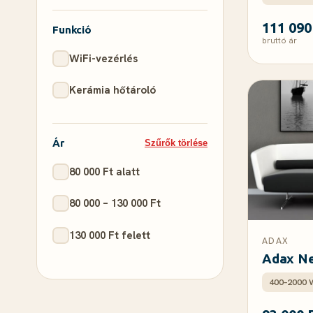
111 090
Funkció
bruttó ár
WiFi-vezérlés
Kerámia hőtároló
Ár
Szűrők törlése
80 000 Ft alatt
80 000 – 130 000 Ft
130 000 Ft felett
ADAX
Adax N
400–2000 