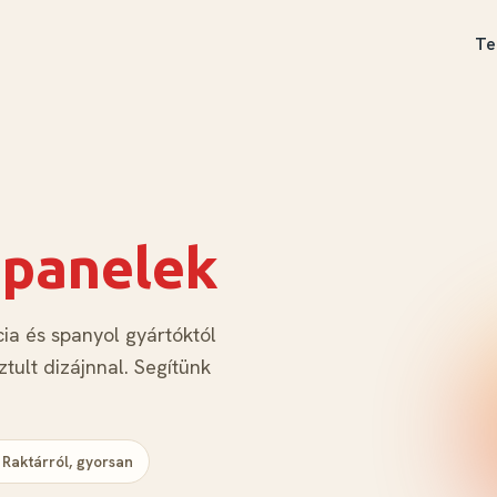
Te
őpanelek
ia és spanyol gyártóktól
tult dizájnnal. Segítünk
 Raktárról, gyorsan