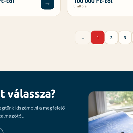
Ft-tól
100 000 Ft-tól
→
bruttó ár
←
1
2
3
t válassza?
segítünk kiszámolni a megfelelő
galmazótól.