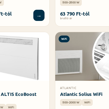
W
500–2500 W
Ft-tól
63 790 Ft-tól
→
bruttó ár
WiFi
ATLANTIC
c ALTIS EcoBoost
Atlantic Solius WiFi
500–2000 W
WiFi
 W
WiFi