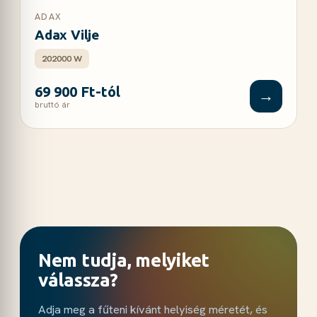
ADAX
Adax Vilje
202000 W
69 900 Ft-tól
→
bruttó ár
Nem tudja, melyiket
válassza?
Adja meg a fűteni kívánt helyiség méretét, és