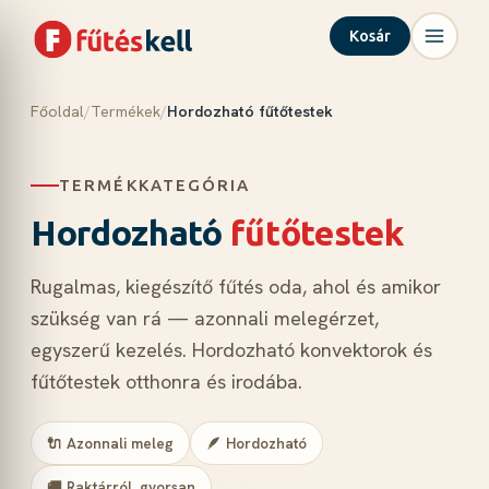
Kosár
Főoldal
/
Termékek
/
Hordozható fűtőtestek
Menü
Kosár
✕
✕
TERMÉKKATEGÓRIA
Termékek
Rólunk
Hordozható
fűtőtestek
Tudástár
Rugalmas, kiegészítő fűtés oda, ahol és amikor
Blog
szükség van rá — azonnali melegérzet,
Kapcsolat
egyszerű kezelés. Hordozható konvektorok és
fűtőtestek otthonra és irodába.
Kosár megnyitása →
🔌 Azonnali meleg
🪶 Hordozható
🚚 Raktárról, gyorsan