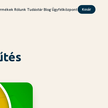
rmékek
Rólunk
Tudástár
Blog
Ügyfélközpont
Kosár
űtés