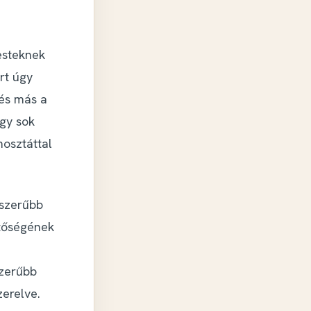
esteknek
rt úgy
és más a
Így sok
osztáttal
yszerűbb
etőségének
szerűbb
zerelve
.