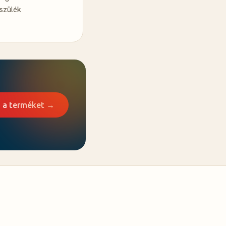
szülék
a terméket →