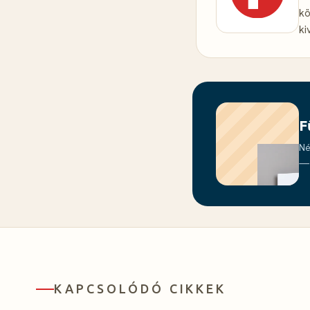
kö
ki
F
Né
— 
KAPCSOLÓDÓ CIKKEK