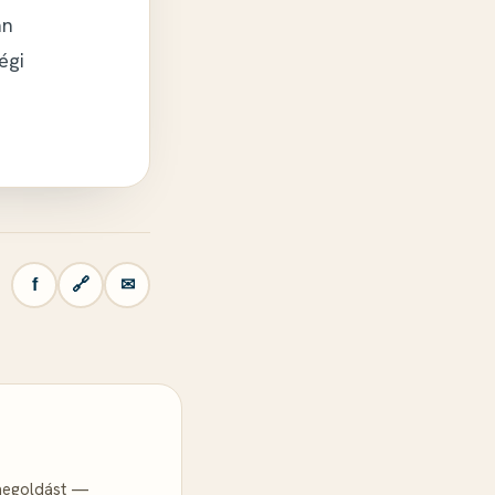
an
égi
f
🔗
✉
 megoldást —