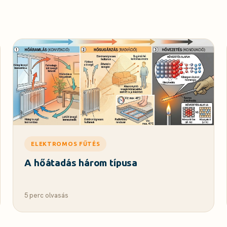
ELEKTROMOS FŰTÉS
A hőátadás három típusa
5 perc olvasás