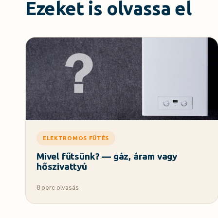
Ezeket is olvassa el
ELEKTROMOS FŰTÉS
Mivel fűtsünk? — gáz, áram vagy
hőszivattyú
8 perc olvasás