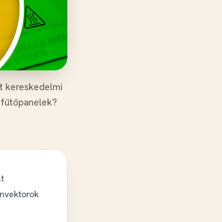
lt kereskedelmi
 fűtőpanelek?
t
onvektorok