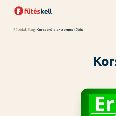
Főoldal
/
Blog
/
Korszerű elektromos fűtés
Menü
Kosár
✕
✕
Termékek
Rólunk
Kor
Tudástár
Blog
Kapcsolat
Kosár megnyitása →