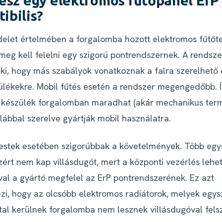
lesz egy elektromos fűtőpanel ErP
ibilis?
delet értelmében a forgalomba hozott elektromos fűtőt
meg kell felelni egy szigorú pontrendszernek
. A rendsze
k ki, hogy más szabályok vonatkoznak a
falra szerelhető
ülékekre
. Mobil fűtés esetén a rendszer megengedőbb. 
i készülék
forgalomban maradhat
(akár mechanikus term
tólábbal szerelve gyártják mobil használatra.
őtestek esetében szigorúbbak a követelmények. Több eg
zért
nem kap villásdugót
, mert a központi vezérlés leh
ával a gyártó megfelel az ErP pontrendszerének. Ez azt
zi, hogy az
olcsóbb elektromos radiátorok
, melyek egy
tal kerülnek forgalomba
nem lesznek villásdugóval fels