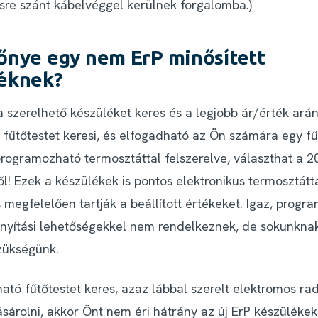
ésre szánt kábelvéggel kerülnek forgalomba.)
őnye egy nem ErP minősített
éknek?
a szerelhető
készüléket keres és a
legjobb ár/érték ará
 fűtőtestet
keresi, és elfogadható az Ön számára egy fű
programozható termosztáttal felszerelve, választhat a 20
l! Ezek a készülékek is pontos elektronikus termosztátt
 megfelelően tartják a beállított értékeket. Igaz, progr
ányítási lehetőségekkel nem rendelkeznek, de sokunknak
szükségünk.
tó fűtőtestet keres, azaz lábbal szerelt elektromos rad
ásárolni, akkor Önt nem éri hátrány az új ErP készüléke