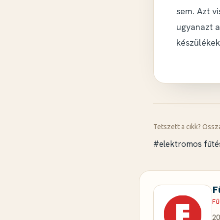
sem. Azt vi
ugyanazt a
készülékek
Tetszett a cikk? Ossz
#elektromos fűté
F
Fű
20