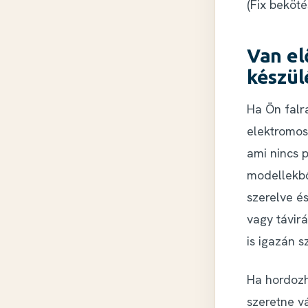
(Fix beköt
Van el
készül
Ha Ön
falr
elektromos
ami nincs 
modellekbő
szerelve és
vagy távir
is igazán 
Ha hordozha
szeretne v