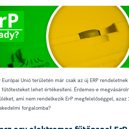
z Európai Unió területén már csak az új ERP rendeletnek
 fűtőtesteket lehet értékesíteni. Érdemes-e megvásároln
üléket, ami nem rendelkezik ErP megfelelőséggel, azaz 
eskedelmi forgalomba?