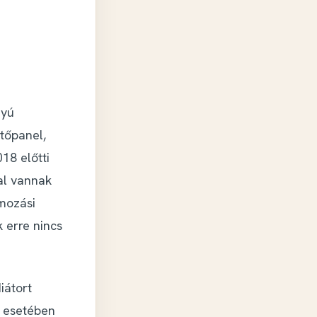
nyú
tőpanel,
18 előtti
al vannak
amozási
 erre nincs
iátort
k esetében