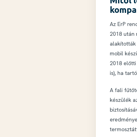
Mitől 
kompat
Az ErP ren
2018 után 
alakítottá
mobil kész
2018 előtt
is), ha tar
A fali fűt
készülék a
biztosítás
eredménye
termosztát