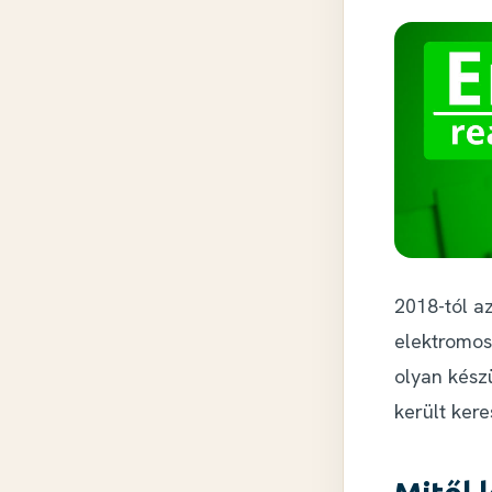
2018-tól a
elektromos
olyan kész
került ker