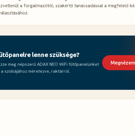
zvetlenül a forgalmazótól, szakértő tanácsadással a megfelelő ké
választásához.
űtőpanelre lenne szüksége?
Megnézem 
zze meg népszerű ADAX NEO WiFi fűtőpanelünket
a szobájához méretezve, raktárról.