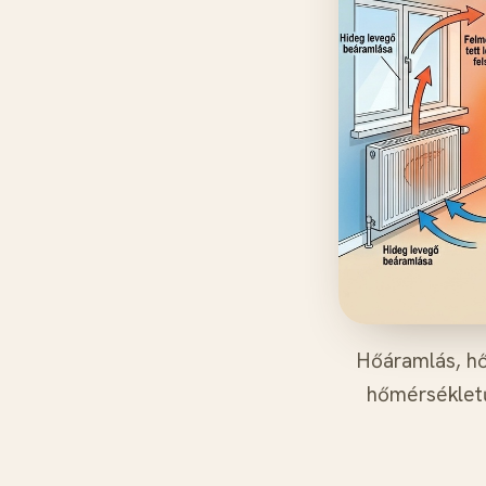
Hőáramlás, hő
hőmérsékletű