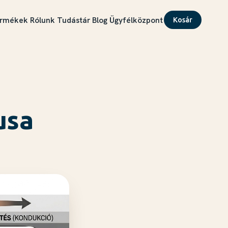
rmékek
Rólunk
Tudástár
Blog
Ügyfélközpont
Kosár
usa