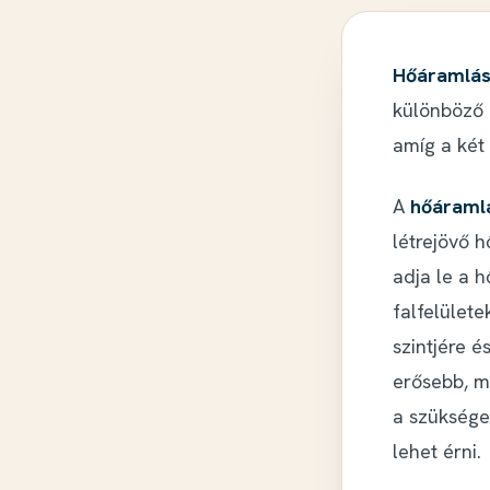
Hőáramlás
különböző 
amíg a két
A
hőáraml
létrejövő 
adja le a h
falfelülete
szintjére é
erősebb, m
a szükséges
lehet érni.