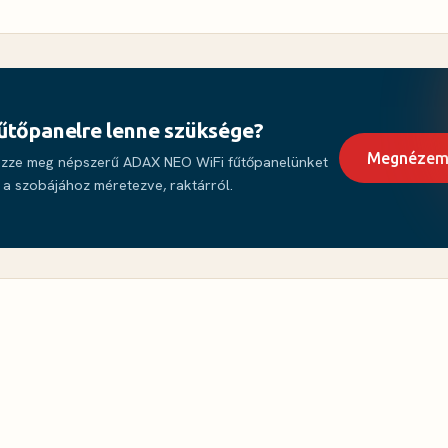
űtőpanelre lenne szüksége?
Megnézem 
zze meg népszerű ADAX NEO WiFi fűtőpanelünket
a szobájához méretezve, raktárról.