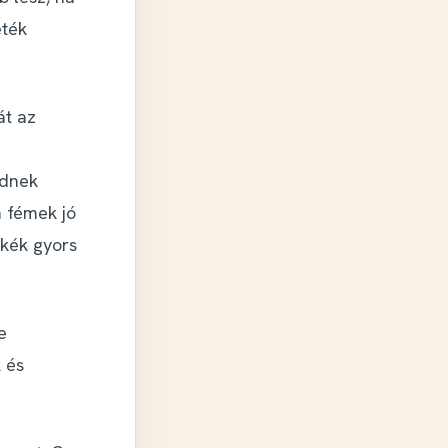
eték
át az
ednek
 fémek jó
skék gyors
e
 és