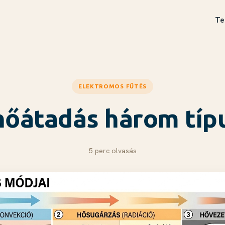
Te
ELEKTROMOS FŰTÉS
hőátadás három típ
5 perc olvasás