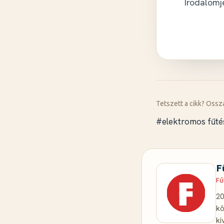
Irodalomj
Tetszett a cikk? Ossz
#elektromos fűté
F
Fű
20
kö
ki