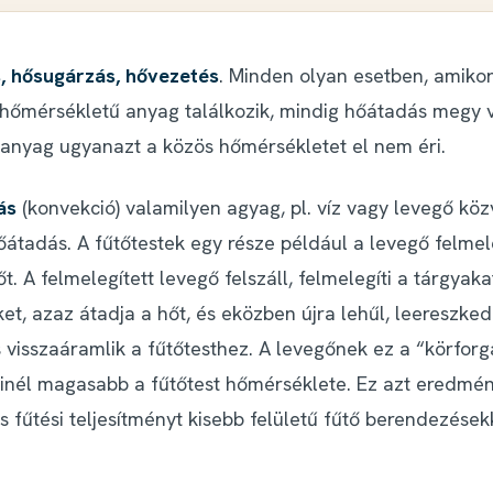
, hősugárzás, hővezetés
. Minden olyan esetben, amikor
hőmérsékletű anyag találkozik, mindig hőátadás megy 
 anyag ugyanazt a közös hőmérsékletet el nem éri.
ás
(konvekció) valamilyen agyag, pl. víz vagy levegő köz
hőátadás. A fűtőtestek egy része például a levegő felmel
őt. A felmelegített levegő felszáll, felmelegíti a tárgyaka
ket, azaz átadja a hőt, és eközben újra lehűl, leereszked
s visszaáramlik a fűtőtesthez. A levegőnek ez a “körfor
inél magasabb a fűtőtest hőmérséklete. Ez azt eredmén
 fűtési teljesítményt kisebb felületű fűtő berendezésekk