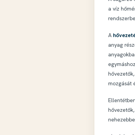
a víz hőmé
rendszerbe
A
hővezet
anyag rész
anyagokban
egymáshoz 
hővezetők,
mozgását é
Ellentétbe
hővezetők,
nehezebben