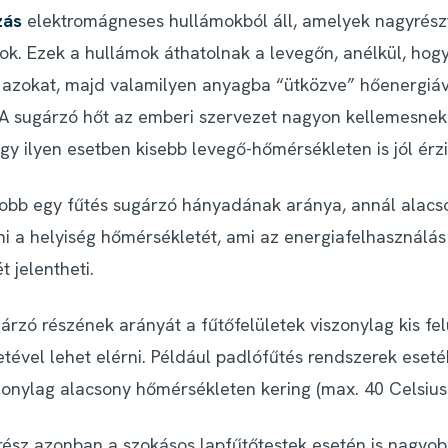
zás
elektromágneses hullámokból áll, amelyek nagyrész
nok. Ezek a hullámok áthatolnak a levegőn, anélkül, hog
 azokat, majd valamilyen anyagba “ütközve” hőenergiá
 A sugárzó hőt az emberi szervezet nagyon kellemesnek 
gy ilyen esetben kisebb levegő-hőmérsékleten is jól érz
obb egy fűtés sugárzó hányadának aránya, annál alac
ani a helyiség hőmérsékletét, ami az energiafelhasználás
 jelentheti.
árzó részének arányát a fűtőfelületek viszonylag kis fel
tével lehet elérni. Például padlófűtés rendszerek eseté
zonylag alacsony hőmérsékleten kering (max. 40 Celsius 
rész azonban a szokásos lapfűtőtestek esetén is nagyob