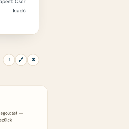
apest: Cser
kiadó
f
🔗
✉
 megoldást —
szülék