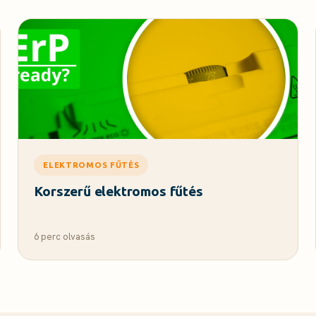
ELEKTROMOS FŰTÉS
Korszerű elektromos fűtés
6 perc olvasás