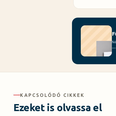
F
Né
— 
KAPCSOLÓDÓ CIKKEK
Ezeket is olvassa el