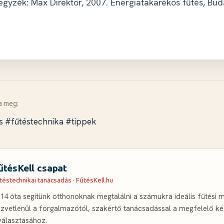
egyzék: Max Direktor, 2007. Energiatakarékos fűtés, Bud
a meg:
s
#fűtéstechnika
#tippek
űtésKell csapat
téstechnikai tanácsadás · FűtésKell.hu
14 óta segítünk otthonoknak megtalálni a számukra ideális fűtési
zvetlenül a forgalmazótól, szakértő tanácsadással a megfelelő ké
választásához.