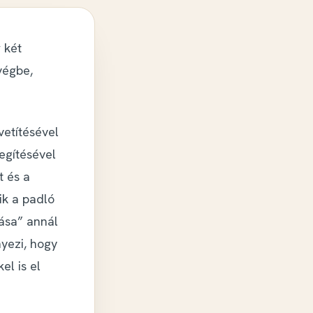
 két
végbe,
vetítésével
egítésével
t és a
ik a padló
gása” annál
yezi, hogy
el is el