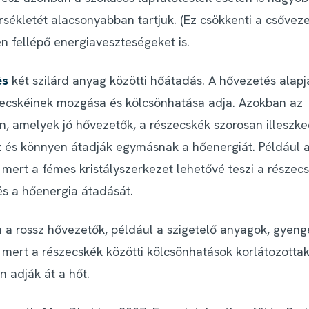
rsékletét alacsonyabban tartjuk. (Ez csökkenti a csővez
n fellépő energiaveszteségeket is.
és
két szilárd anyag közötti hőátadás. A hővezetés alapj
ecskéinek mozgása és kölcsönhatása adja. Azokban az
, amelyek jó hővezetők, a részecskék szorosan illeszk
és könnyen átadják egymásnak a hőenergiát. Például a
 mert a fémes kristályszerkezet lehetővé teszi a részec
s a hőenergia átadását.
n a rossz hővezetők, például a szigetelő anyagok, gyeng
 mert a részecskék közötti kölcsönhatások korlátozottak
 adják át a hőt.