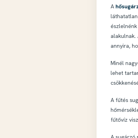
A
hősugár
láthatatla
észlelnénk
alakulnak.
annyira, ho
Minél nagy
lehet tart
csökkenését
A fűtés sug
hőmérsékle
fűtővíz vis
A sugárzó 