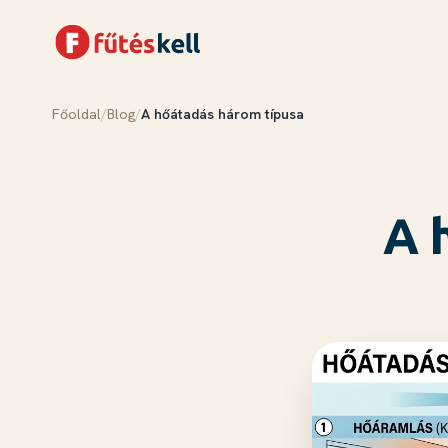
Főoldal
/
Blog
/
A hőátadás három típusa
Menü
Kosár
✕
✕
Termékek
Rólunk
A 
Tudástár
Blog
Kapcsolat
Kosár megnyitása →