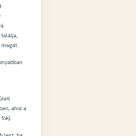
t
y
vá
találja,
i magát.
sonyabban
ületi
ben, ahol a
fok).
b lesz, ha