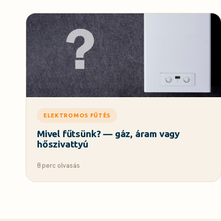
ELEKTROMOS FŰTÉS
Mivel fűtsünk? — gáz, áram vagy
hőszivattyú
8 perc olvasás