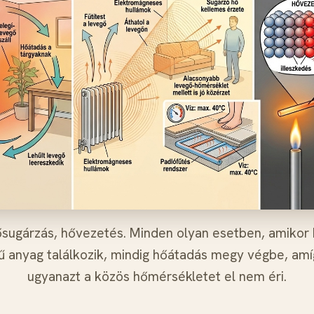
sugárzás, hővezetés. Minden olyan esetben, amikor
 anyag találkozik, mindig hőátadás megy végbe, amí
ugyanazt a közös hőmérsékletet el nem éri.