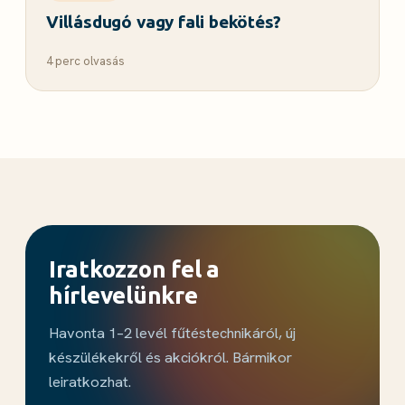
Villásdugó vagy fali bekötés?
4 perc olvasás
Iratkozzon fel a
hírlevelünkre
Havonta 1–2 levél fűtéstechnikáról, új
készülékekről és akciókról. Bármikor
leiratkozhat.