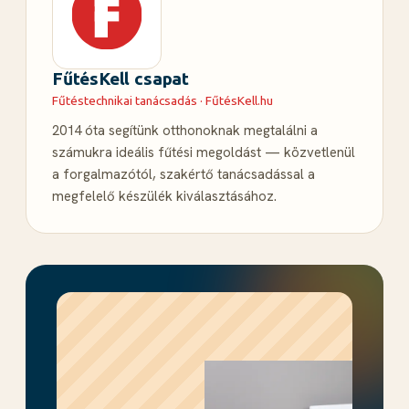
FűtésKell csapat
Fűtéstechnikai tanácsadás · FűtésKell.hu
2014 óta segítünk otthonoknak megtalálni a
számukra ideális fűtési megoldást — közvetlenül
a forgalmazótól, szakértő tanácsadással a
megfelelő készülék kiválasztásához.