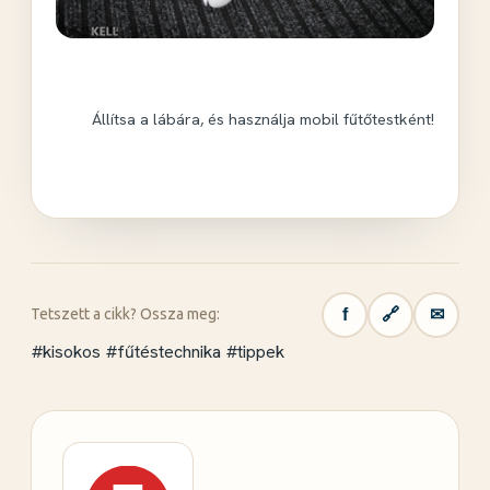
Állítsa a lábára, és használja mobil fűtőtestként!
f
🔗
✉
Tetszett a cikk? Ossza meg:
#kisokos
#fűtéstechnika
#tippek