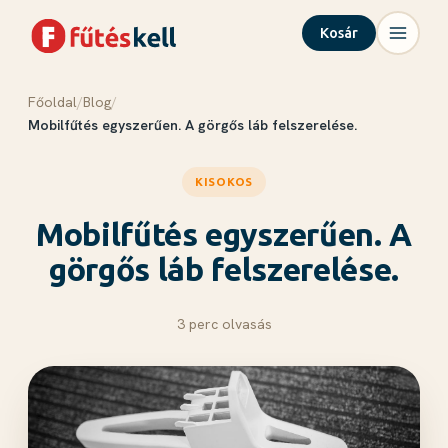
Kosár
Főoldal
/
Blog
/
Menü
Kosár
✕
✕
Mobilfűtés egyszerűen. A görgős láb felszerelése.
Termékek
KISOKOS
Rólunk
Mobilfűtés egyszerűen. A
Tudástár
Blog
görgős láb felszerelése.
Kapcsolat
3 perc olvasás
Kosár megnyitása →