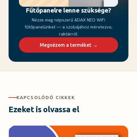
Fűtőpanelre lenne szüksége?
Nézze meg népszerű ADAX NEO WiFi
fűtőpanelünket — a szobájához méretezve,
raktárról.
Megnézem a terméket →
KAPCSOLÓDÓ CIKKEK
Ezeket is olvassa el