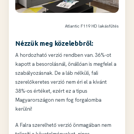
Atlantic F119 HD lakásfűtés
Nézzük meg közelebbről:
A hordozható verzió rendben van. 36%-ot
kapott a besorolásnál,
önállóan is megfelel a
szabályozásnak
. De a láb nélküli, fali
szerelőkeretes verzió nem éri el a kívánt
38%-os értéket, ezért ez a tipus
Magyarországon nem fog forgalomba
kerülni!
A Falra szerelhető verzió
önmagában nem