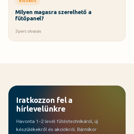
KISOKOS
Milyen magasra szerelhető a
fűtőpanel?
3 perc olvasás
Iratkozzon fel a
hírlevelünkre
Havonta 1–2 levél fűtéstechnikáról, új
készülékekről és akciókról. Bármikor