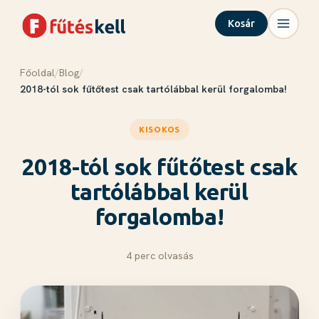
Kosár
Főoldal
/
Blog
/
Menü
Kosár
✕
✕
2018-tól sok fűtőtest csak tartólábbal kerül forgalomba!
Termékek
KISOKOS
Rólunk
2018-tól sok fűtőtest csak
Tudástár
Blog
tartólábbal kerül
Kapcsolat
forgalomba!
4 perc olvasás
Kosár megnyitása →