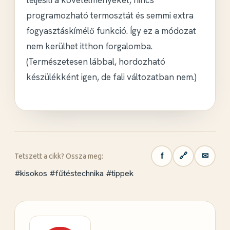
teljesíti
a követelményeket, nincs
programozható termosztát és semmi extra
fogyasztáskímélő funkció. Így ez a módozat
nem kerülhet itthon forgalomba.
(Természetesen lábbal, hordozható
készülékként igen, de fali változatban nem.)
f
🔗
✉
Tetszett a cikk? Ossza meg:
#kisokos
#fűtéstechnika
#tippek