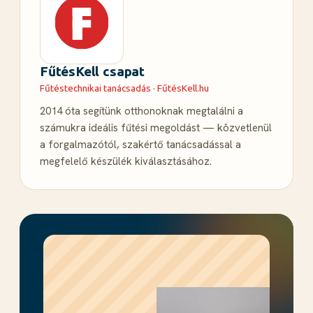
FűtésKell csapat
Fűtéstechnikai tanácsadás · FűtésKell.hu
2014 óta segítünk otthonoknak megtalálni a
számukra ideális fűtési megoldást — közvetlenül
a forgalmazótól, szakértő tanácsadással a
megfelelő készülék kiválasztásához.