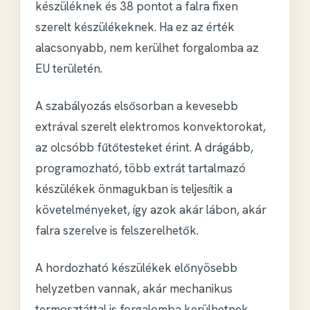
készüléknek és 38 pontot a falra fixen
szerelt készülékeknek. Ha ez az érték
alacsonyabb,
nem kerülhet forgalomba
az
EU területén.
A szabályozás elsősorban a
kevesebb
extrával szerelt
elektromos konvektorokat,
az olcsóbb fűtőtesteket érint. A drágább,
programozható, több extrát tartalmazó
készülékek
önmagukban is teljesítik
a
követelményeket, így azok akár lábon, akár
falra szerelve is felszerelhetők.
A hordozható készülékek előnyösebb
helyzetben vannak, akár mechanikus
termosztáttal is forgalomba kerülhetnek,