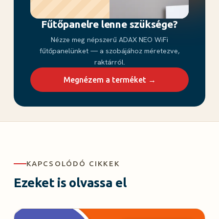
Fűtőpanelre lenne szüksége?
Nézze meg népszerű ADAX NEO WiFi
fűtőpanelünket — a szobájához méretezve,
raktárról.
Megnézem a terméket →
KAPCSOLÓDÓ CIKKEK
Ezeket is olvassa el