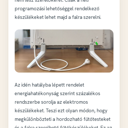
programozási lehetőséggel rendelkező
készülékeket lehet majd a falra szerelni.
Az idén hatályba lépett rendelet
energiahatékonyság szerint
százalékos
rendszerbe sorolja
az elektromos
készülékeket. Teszi ezt olyan módon, hogy
megkülönbözteti
a hordozható fűtőtesteket
és a falra szerelhető fűtőkészülékeket. Ez az