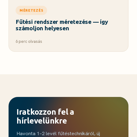
MÉRETEZÉS
Fűtési rendszer méretezése — így
számoljon helyesen
6 perc olvasás
Iratkozzon fel a
hírlevelünkre
Havonta 1–2 levél fűtéstechnikáról, új