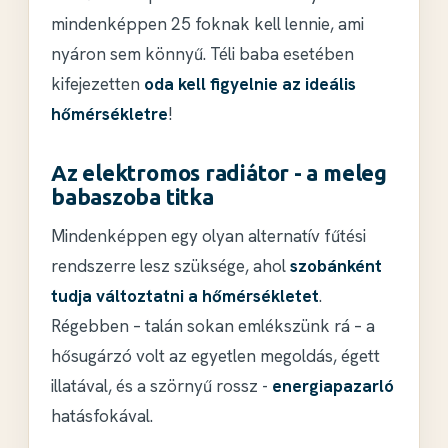
mindenképpen 25 foknak kell lennie, ami
nyáron sem könnyű. Téli baba esetében
kifejezetten
oda kell figyelnie az ideális
hőmérsékletre
!
Az elektromos radiátor - a meleg
babaszoba titka
Mindenképpen egy olyan alternatív fűtési
rendszerre lesz szüksége, ahol
szobánként
tudja változtatni a hőmérsékletet
.
Régebben – talán sokan emlékszünk rá – a
hősugárzó volt az egyetlen megoldás, égett
illatával, és a szörnyű rossz -
energiapazarló
hatásfokával.