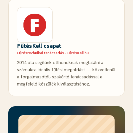
FűtésKell csapat
Fűtéstechnikai tanácsadás · FűtésKell.hu
2014 óta segítünk otthonoknak megtalálni a
számukra ideális fűtési megoldást — közvetlenül
a forgalmazótól, szakértő tanácsadással a
megfelelő készülék kiválasztásához.