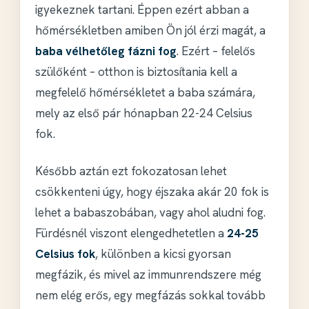
igyekeznek tartani. Éppen ezért abban a
hőmérsékletben amiben Ön jól érzi magát, a
baba vélhetőleg fázni fog
. Ezért – felelős
szülőként – otthon is biztosítania kell a
megfelelő hőmérsékletet a baba számára,
mely az első pár hónapban 22-24 Celsius
fok.
Később aztán ezt fokozatosan lehet
csökkenteni úgy, hogy éjszaka akár 20 fok is
lehet a babaszobában, vagy ahol aludni fog.
Fürdésnél viszont elengedhetetlen a
24-25
Celsius fok
, különben a kicsi gyorsan
megfázik, és mivel az immunrendszere még
nem elég erős, egy megfázás sokkal tovább