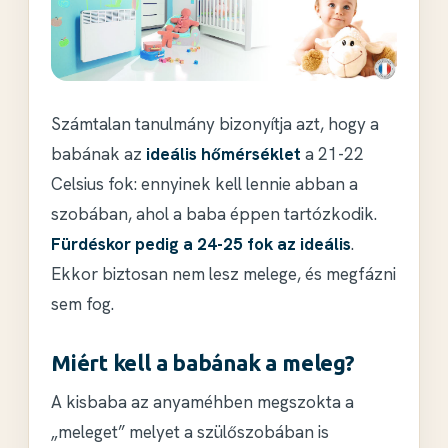
Számtalan tanulmány bizonyítja azt, hogy a
babának az
ideális hőmérséklet
a 21-22
Celsius fok: ennyinek kell lennie abban a
szobában, ahol a baba éppen tartózkodik.
Fürdéskor pedig a 24-25 fok az ideális
.
Ekkor biztosan nem lesz melege, és megfázni
sem fog.
Miért kell a babának a meleg?
A kisbaba az anyaméhben megszokta a
„meleget” melyet a szülőszobában is