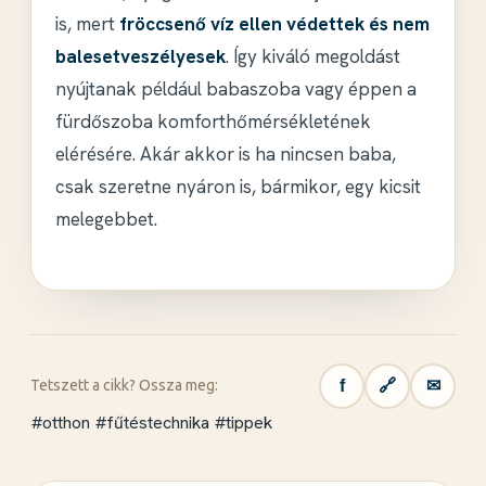
is, mert
fröccsenő víz ellen védettek és nem
balesetveszélyesek
. Így kiváló megoldást
nyújtanak például babaszoba vagy éppen a
fürdőszoba komforthőmérsékletének
elérésére. Akár akkor is ha nincsen baba,
csak szeretne nyáron is, bármikor, egy kicsit
melegebbet.
f
🔗
✉
Tetszett a cikk? Ossza meg:
#otthon
#fűtéstechnika
#tippek