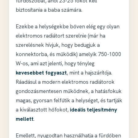
fürdőszobát, ahol 23-25 fokot kell
biztosítania a baba számára.
Ezekbe a helységekbe bőven elég egy olyan
elektromos radiátort szerelnie (már ha
szerelésnek hívjuk, hogy bedugjuk a
konnektorba, és működik) amelyik 750-1000
W-os, ami azt jelenti, hogy tényleg
kevesebbet fogyaszt
, mint a hajszárítója.
Ráadásul a modern elektromos radiátorok
gondozásmentesen működnek, a hatásfokuk
magas, gyorsan felfűtik a helységet, és tartják
a kiválasztott hőfokot,
ideális teljesítmény
mellett
.
Emellett, nyugodtan használhatja a fürdőben