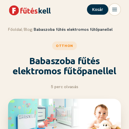
Kosár
Főoldal
/
Blog
/
Babaszoba fűtés elektromos fűtőpanellel
Menü
Kosár
✕
✕
OTTHON
Termékek
Rólunk
Babaszoba fűtés
Tudástár
elektromos fűtőpanellel
Blog
Kapcsolat
5 perc olvasás
Kosár megnyitása →