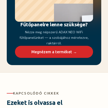
Fűtőpanelre lenne szüksége?
Nézze meg népszerű ADAX NEO WiFi
fűtőpanelünket — a szobájához méretezve,
raktárról.
Megnézem a terméket →
KAPCSOLÓDÓ CIKKEK
Ezeket is olvassa el