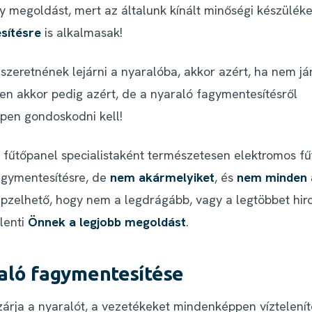
gy megoldást, mert az általunk kínált minőségi készülék
sítésre
is alkalmasak!
 szeretnének lejárni a nyaralóba, akkor azért, ha nem já
en akkor pedig azért, de a nyaraló fagymentesítésről
en gondoskodni kell!
 fűtőpanel specialistaként természetesen elektromos fű
agymentesítésre, de
nem akármelyiket
, és
nem minden 
épzelhető, hogy nem a legdrágább, vagy a legtöbbet hir
lenti
Önnek a legjobb megoldást
.
aló fagymentesítése
zárja a nyaralót, a vezetékeket mindenképpen vízteleníte