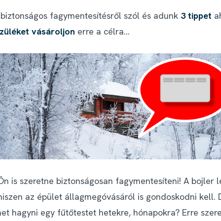
a biztonságos fagymentesítésről szól és adunk
3 tippet
ah
züléket vásároljon
erre a célra...
Ön is szeretne biztonságosan fagymentesíteni! A bojler
hiszen az épület állagmegóvásáról is gondoskodni kell. 
et hagyni egy fűtőtestet hetekre, hónapokra? Erre szer