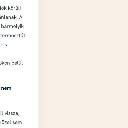
ok körüli
ánlanak. A
s bármelyik
 termosztát
 is
okon belül
n nem
l vissza,
 közel sem