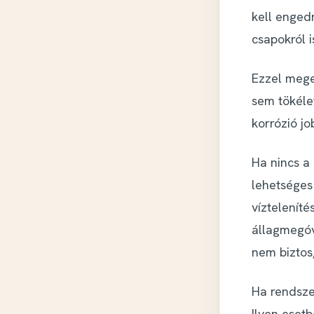
kell engedn
csapokról i
Ezzel mege
sem tökéle
korrózió jo
Ha nincs a
lehetséges
víztelenít
állagmegó
nem biztos
Ha rendszer
Ilyen eset