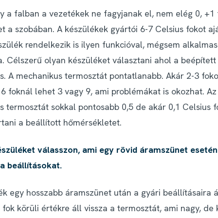
y a falban a vezetékek ne fagyjanak el, nem elég 0, +1 f
t a szobában. A készülékek gyártói 6-7 Celsius fokot aj
szülék rendelkezik is ilyen funkcióval, mégsem alkalma
a. Célszerű olyan készüléket választani ahol a beépített
us. A mechanikus termosztát pontatlanabb. Akár 2-3 fokot
 6 foknál lehet 3 vagy 9, ami problémákat is okozhat. Az
us termosztát sokkal pontosabb 0,5 de akár 0,1 Celsius f
rtani a beállított hőmérsékletet.
észüléket válasszon, ami egy rövid áramszünet eseté
” a beállításokat.
k egy hosszabb áramszünet után a gyári beállításaira ál
 fok körüli értékre áll vissza a termosztát, ami nagy, de