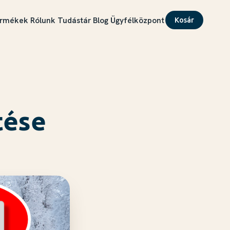
rmékek
Rólunk
Tudástár
Blog
Ügyfélközpont
Kosár
tése