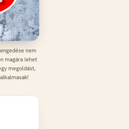
 leengedése nem
on magára lehet
 egy megoldást,
 alkalmasak!