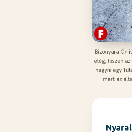
Bizonyára Ön i
elég, hiszen a
hagyni egy fűt
mert az ált
Nyaral