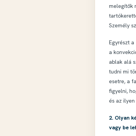
melegítők 
tartókerett
Személy sz
Egyrészt a
a konvekci
ablak alá s
tudni mi t
esetre, a f
figyelni, h
és az ilyen
2. Olyan k
vagy be leh