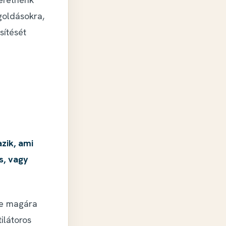
goldásokra,
sítését
zik, ami
s, vagy
re magára
ilátoros