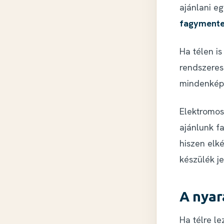
ajánlani e
fagymente
Ha télen is
rendszeres
mindenképp
Elektromos
ajánlunk f
hiszen elk
készülék je
A nyar
Ha télre le