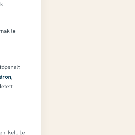
ek
rnak le
tőpanelt
áron
,
detett
ni kell. Le