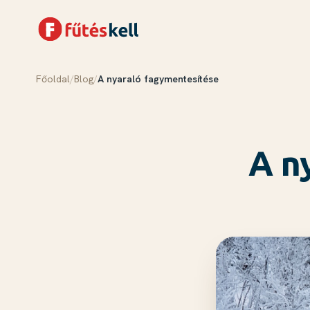
Főoldal
/
Blog
/
A nyaraló fagymentesítése
Menü
Kosár
✕
✕
Termékek
Rólunk
A n
Tudástár
Blog
Kapcsolat
Kosár megnyitása →