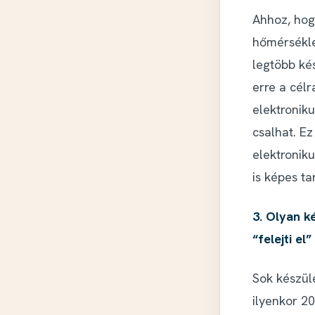
Ahhoz, hog
hőmérsékle
legtöbb ké
erre a célr
elektronik
csalhat. Ez
elektronik
is képes ta
3. Olyan k
“felejti el
Sok készülé
ilyenkor 20