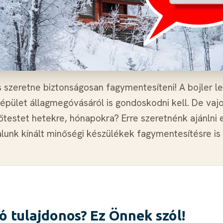
s szeretne biztonságosan fagymentesíteni! A bojler
z épület állagmegóvásáról is gondoskodni kell. De vaj
őtestet hetekre, hónapokra? Erre szeretnénk ajánlni
alunk kínált minőségi készülékek fagymentesítésre is
ó tulajdonos? Ez Önnek szól!