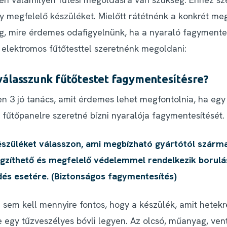
gy megfelelő készüléket. Mielőtt rátétnénk a konkrét me
, mire érdemes odafigyelnünk, ha a nyaraló fagymente
 elektromos fűtőtesttel szeretnénk megoldani:
álasszunk fűtőtestet fagymentesítésre?
n 3 jó tanács, amit érdemes lehet megfontolnia, ha egy
 fűtőpanelre szeretné bízni nyaralója fagymentesítését.
észüléket válasszon, ami megbízható gyártótól szárma
ögzíthető és megfelelő védelemmel rendelkezik borulá
és esetére. (Biztonságos fagymentesítés)
em kell mennyire fontos, hogy a készülék, amit hetek
 egy tűzveszélyes bóvli legyen. Az olcsó, műanyag, vent