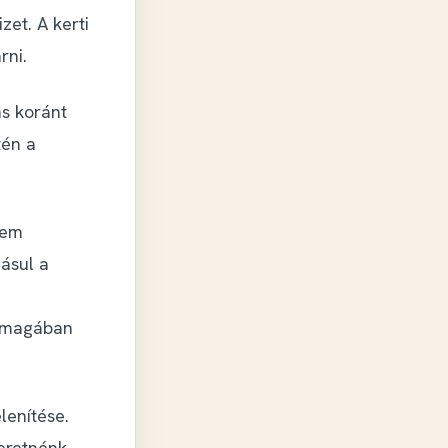
zet. A kerti
rni.
s koránt
tén a
nem
dásul a
önmagában
lenítése.
eretnénk