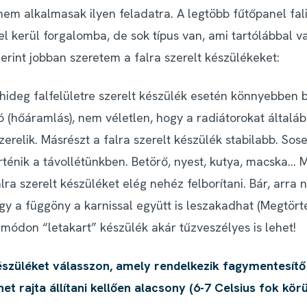
nem alkalmasak ilyen feladatra. A legtöbb fűtőpanel fal
el kerül forgalomba, de sok típus van, ami tartólábbal v
erint jobban szeretem a falra szerelt készülékeket:
 hideg falfelületre szerelt készülék esetén könnyebben 
ó (hőáramlás), nem véletlen, hogy a radiátorokat általá
zerelik. Másrészt a falra szerelt készülék stabilabb. Sos
örténik a távollétünkben. Betörő, nyest, kutya, macska… 
alra szerelt készüléket elég nehéz felborítani. Bár, arra 
ogy a függöny a karnissal együtt is leszakadhat (Megtörté
 módon “letakart” készülék akár tűzveszélyes is lehet!
észüléket válasszon, amely rendelkezik fagymentesítő
et rajta állítani kellően alacsony (6-7 Celsius fok körü