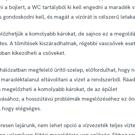
i a bojlert, a WC tartályból ki kell engedni a maradék vi
s gondoskodni kell, és magát a vízórát is célszerű letaka
lőzhetjük a komolyabb károkat, de sajnos ez a megoldá
tes. A tömítések kiszáradhatnak, régebbi vascsövek ese
bban kikezdheti a csöveket.
 hálózatban megfelelő ürítő-szelep, előfordulhat, hogy 
 maradéktalanul eltávolítani a vizet a rendszerből. Ráa
és megelőzheti a komolyabb károkat, de az épület
vásához, a hosszútávú problémák megelőzéséhez ez 
, hogy elégséges.
esen lejárunk, nem lehet opció a vízvezeték teljes vízte
ben valamilyen fűtési megoldásra van szükség. Ehhez sz