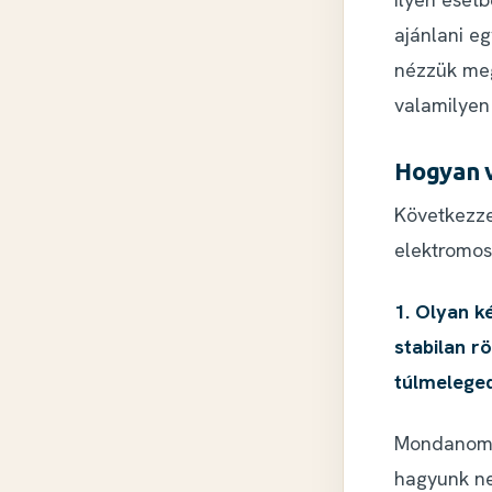
ajánlani e
nézzük meg
valamilyen
Hogyan v
Következze
elektromos
1. Olyan k
stabilan r
túlmeleged
Mondanom s
hagyunk ne