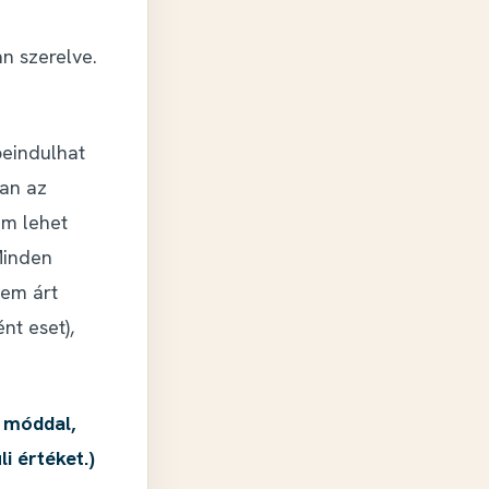
i
an szerelve.
beindulhat
ban az
em lehet
Minden
nem árt
nt eset),
 móddal,
li értéket.)