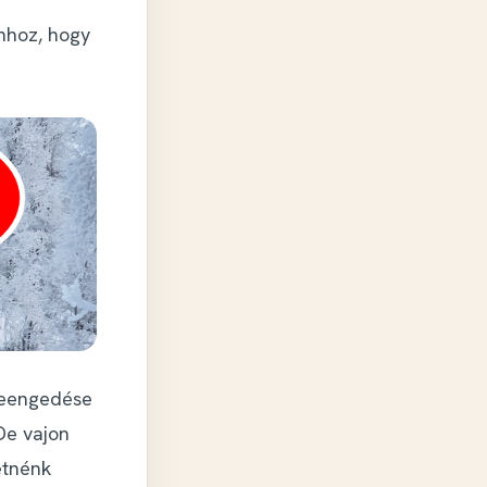
hoz, hogy
 leengedése
De vajon
etnénk