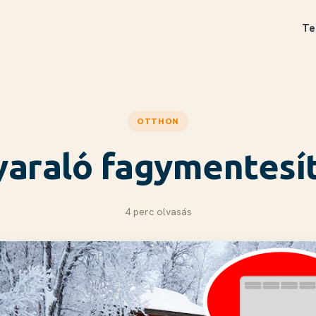
Te
OTTHON
yaraló fagymentesí
4 perc olvasás