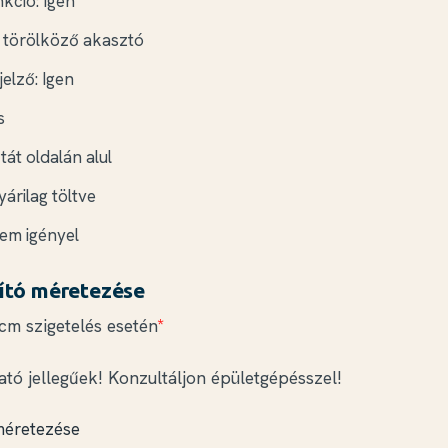
kció: Igen
b törölköző akasztó
elző: Igen
s
tát oldalán alul
árilag töltve
em igényel
ító méretezése
 cm szigetelés esetén
*
ató jellegűek! Konzultáljon épületgépésszel!
méretezése