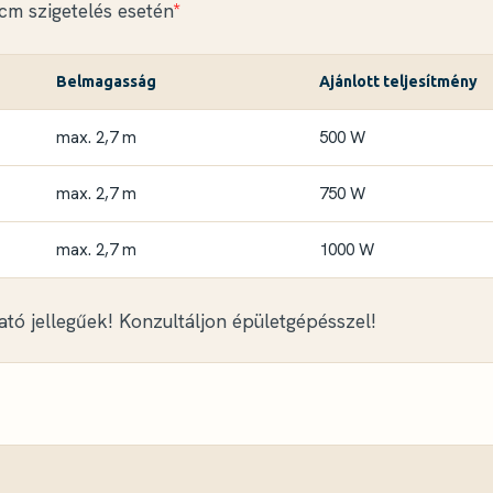
 cm szigetelés esetén
*
Belmagasság
Ajánlott teljesítmény
max. 2,7 m
500 W
max. 2,7 m
750 W
max. 2,7 m
1000 W
ató jellegűek! Konzultáljon épületgépésszel!