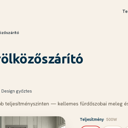
Te
özőszárító
rölközőszárító
Design győztes
bb teljesítményszinten — kellemes fürdőszobai meleg és
· 500W
Teljesítmény