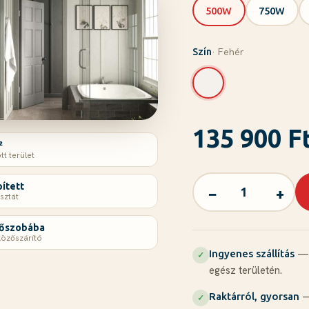
500W
750W
· Fehér
Szín
135 900 F
²
tt terület
ített
−
+
sztát
dőszobába
közőszárító
— 
Ingyenes szállítás
✓
egész területén.
—
Raktárról, gyorsan
✓