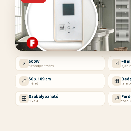
500W
~8 m
⚡
📐
fűtőteljesítmény
ajánlo
50 x 109 cm
Beép
📏
🎛️
méret
termo
Szabályozható
Für
🎛️
🛁
Riva 4
töröl