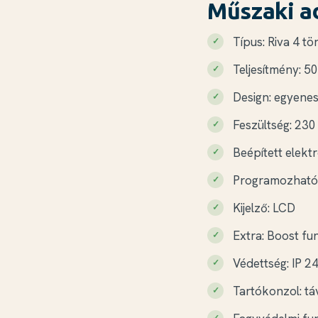
Műszaki a
Típus: Riva 4 tö
Teljesítmény:
Design: egyene
Feszültség: 230
Beépített elekt
Programozható:
Kijelző: LCD
Extra: Boost fu
Védettség: IP 2
Tartókonzol: tá