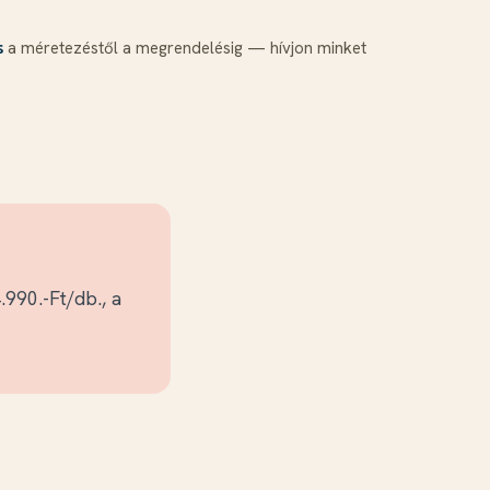
a méretezéstől a megrendelésig — hívjon minket
s
990.-Ft/db., a