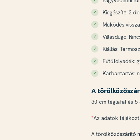
Fagyvédelmi fun
Kiegészítő: 2 d
Működés visszaj
Villásdugó: Ninc
Kiállás: Termosz
Fűtőfolyadék: gy
Karbantartás: n
A törölközőszár
30 cm téglafal és 5
*
Az adatok tájékozt
A törölközőszárító 