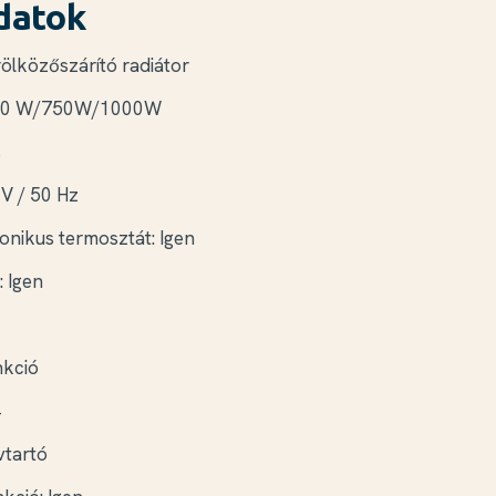
datok
rölközőszárító radiátor
 500 W/750W/1000W
s
 V / 50 Hz
ronikus termosztát: Igen
 Igen
nkció
4
vtartó