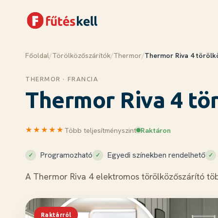
Főoldal
/
Törölközőszárítók
/
Thermor
/
Thermor Riva 4 törölk
Menü
Kosár
✕
✕
THERMOR · FRANCIA
Termékek
Thermor Riva 4 tö
Rólunk
Tudástár
★★★★★
Több teljesítményszint
Raktáron
Blog
Kapcsolat
Programozható
Egyedi színekben rendelhető
A Thermor Riva 4 elektromos törölközőszárító tö
Kosár megnyitása →
Raktárról