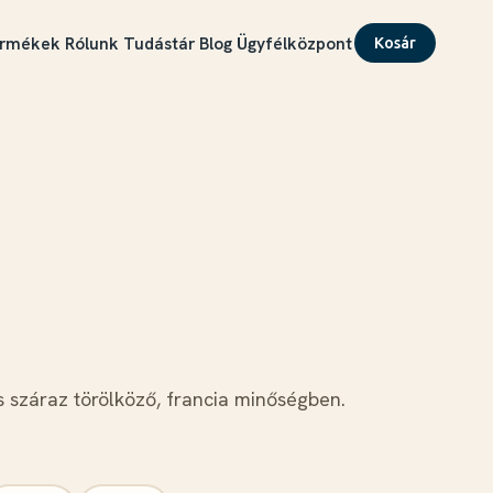
rmékek
Rólunk
Tudástár
Blog
Ügyfélközpont
Kosár
 száraz törölköző, francia minőségben.