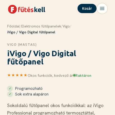
Kosár
Főoldal
/
Elektromos fűtőpanelek
/
Vigo
/
Menü
Kosár
✕
✕
iVigo / Vigo Digital fűtőpanel
Termékek
VIGO (MASTAS)
iVigo / Vigo Digital
Rólunk
Tudástár
fűtőpanel
Blog
Kapcsolat
★★★★★
Okos funkciók, kedvező ár
Raktáron
Programozható
Sok extra alapáron
Kosár megnyitása →
Sokoldalú fűtőpanel okos funkciókkal: az iVigo
Professional programozható termosztáttal,