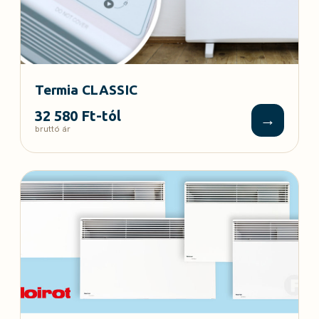
megengedőbb
. Így sok 2018 előtti
készülék forgalomba kerülhet (akár mechanikus
termosztáttal is), ha tartólábbal szerelve gyártják
mobil használatra.
Termia CLASSIC
32 580 Ft-tól
→
bruttó ár
A készülékek ErP szabályoknak megfelelőek
Ebben az esetben kötelező feltüntetni azt, hogy a
készülék csak jól szigetelt helyiségek fűtésére
alkalmas, vagy csak időszakos használatra
ajánlott. Ettől nem kell megijedni, ez nem a
készülékek minőségét jellemzi, a több százezer
forintos készülékeken is fel kellene tüntetni. Ez a
felirat arról szól, amiről mi is folyamatosan