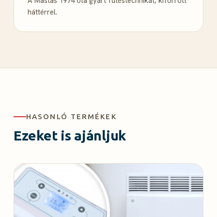
A Mastas 1974 óta gyárt fűtéstechnikát, kiforrott
köszönhető.
háttérrel.
Vigo fűtőpanel felületi hőmérséklete
A készülék közepén kb. 40-45, a hátolján kb 50
Celsius fokot mértünk. A legmelegebb pontján a
fűtőrács környékén 100 Celsius fokot mértünk.
HASONLÓ TERMÉKEK
Pár szó az ErP szabályozásról
Ezeket is ajánljuk
Az ErP rendelet értelmében a forgalomba hozott
elektromos fűtőtesteknek 2018 után
meg kell
felelni egy szigorú pontrendszernek
. A rendszert
úgy alakították ki, hogy más szabályok
vonatkoznak a falra szerelhető és más a mobil
készülékekre.
Mobil fűtés esetén a rendszer