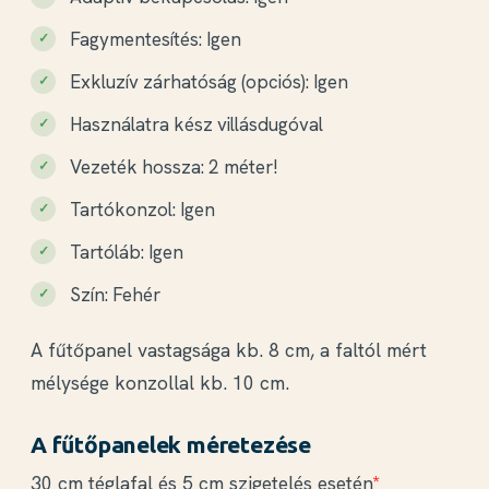
Fagymentesítés: Igen
Exkluzív zárhatóság (opciós): Igen
Használatra kész villásdugóval
Vezeték hossza: 2 méter!
Tartókonzol: Igen
Tartóláb: Igen
Szín: Fehér
A fűtőpanel vastagsága kb. 8 cm, a faltól mért
mélysége konzollal kb. 10 cm.
A fűtőpanelek méretezése
30 cm téglafal és 5 cm szigetelés esetén
*