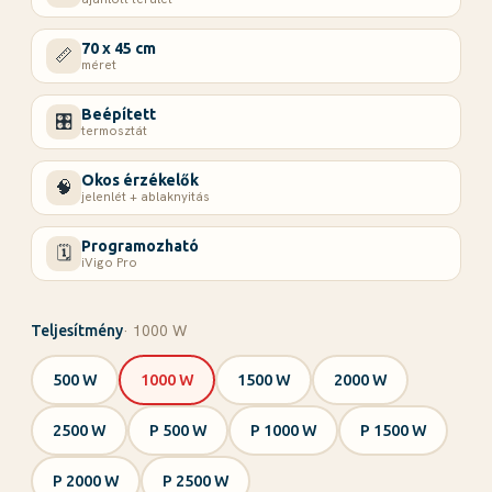
70 x 45 cm
📏
méret
Beépített
🎛️
termosztát
Okos érzékelők
🧠
jelenlét + ablaknyitás
Programozható
🗓️
iVigo Pro
· 1000 W
Teljesítmény
500 W
1000 W
1500 W
2000 W
2500 W
P 500 W
P 1000 W
P 1500 W
P 2000 W
P 2500 W