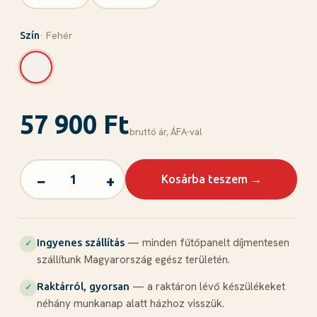
· Fehér
Szín
57 900 Ft
bruttó ár, ÁFА-val
−
+
Kosárba teszem →
— minden fűtőpanelt díjmentesen
Ingyenes szállítás
✓
szállítunk Magyarország egész területén.
— a raktáron lévő készülékeket
Raktárról, gyorsan
✓
néhány munkanap alatt házhoz visszük.