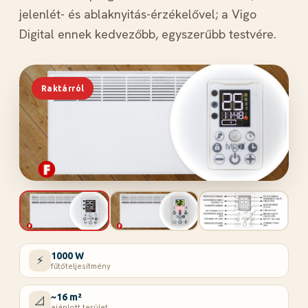
jelenlét- és ablaknyitás-érzékelővel; a Vigo
Digital ennek kedvezőbb, egyszerűbb testvére.
Raktárról
1000 W
⚡
fűtőteljesítmény
~16 m²
📐
ajánlott terület