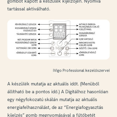
gombot kapott a készülék kijelzőjén. Nyomva
tartással aktiválható.
iVigo Professional kezelőszervei
A készülék mutatja az aktuális időt. (Menüből
állítható be a pontos idő.) A Digitálhoz hasonlóan
egy négyfokozatú skálán mutatja az aktuális
energiafelhasználást, de az “Energiafogyasztás
kijelzés” gomb megnyomásával a
fűtőbetét