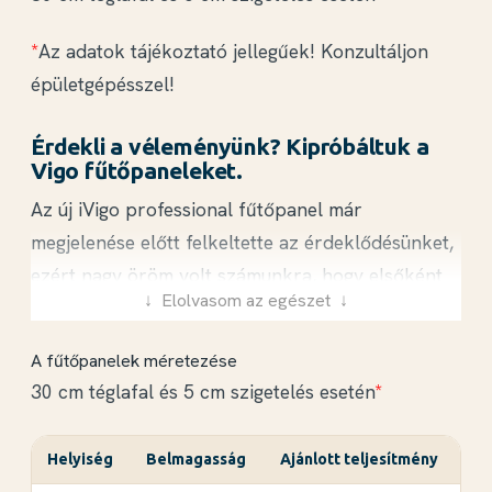
*
Az adatok tájékoztató jellegűek! Konzultáljon
épületgépésszel!
Érdekli a véleményünk? Kipróbáltuk a
Vigo fűtőpaneleket.
Az új iVigo professional fűtőpanel már
megjelenése előtt felkeltette az érdeklődésünket,
ezért nagy öröm volt számunkra, hogy elsőként
↓ Elolvasom az egészet ↓
próbálhattuk ki és tesztelhettük a készüléket.
A fűtőpanelek méretezése
Külsőleg, a kezelőszerveken kívül, nem történt
30 cm téglafal és 5 cm szigetelés esetén
*
komolyabb változtatás, így a készülékházzal sem
történt semmi, az iVigo örökölte elődjének külső
Helyiség
Belmagasság
Ajánlott teljesítmény
megjelenését, annyi különbséggel, hogy a