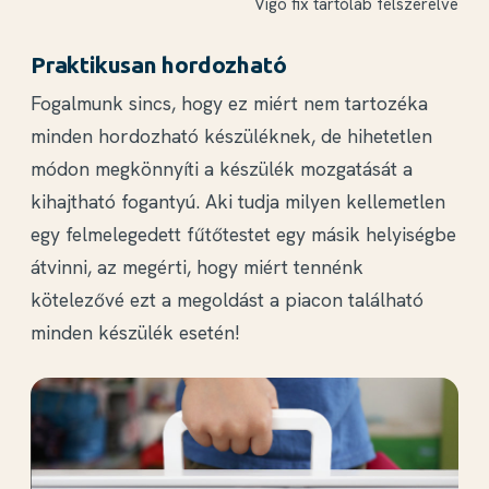
Vigo fix tartóláb felszerelve
Praktikusan hordozható
Fogalmunk sincs, hogy ez miért nem tartozéka
minden hordozható készüléknek, de hihetetlen
módon megkönnyíti a készülék mozgatását a
kihajtható fogantyú. Aki tudja milyen kellemetlen
egy felmelegedett fűtőtestet egy másik helyiségbe
átvinni, az megérti, hogy miért tennénk
kötelezővé ezt a megoldást a piacon található
minden készülék esetén!