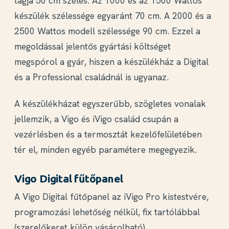
tagja 50 cm széles. Az 1000 és az 1500 Wattos
készülék szélessége egyaránt 70 cm. A 2000 és a
2500 Wattos modell szélessége 90 cm. Ezzel a
megoldással jelentős gyártási költséget
megspórol a gyár, hiszen a készülékház a Digital
és a Professional családnál is ugyanaz.
A készülékházat egyszerűbb, szögletes vonalak
jellemzik, a Vigo és iVigo család csupán a
vezérlésben és a termosztát kezelőfelületében
tér el, minden egyéb paramétere megegyezik.
Vigo Digital fűtőpanel
A Vigo Digital fűtőpanel az iVigo Pro kistestvére,
programozási lehetőség nélkül, fix tartólábbal
(szerelőkeret külön vásárolható).