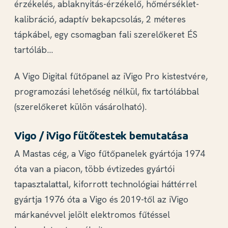
érzékelés, ablaknyitás-érzékelő, hőmérséklet-
kalibráció, adaptív bekapcsolás, 2 méteres
tápkábel, egy csomagban fali szerelőkeret ÉS
tartóláb…
A Vigo Digital fűtőpanel az iVigo Pro kistestvére,
programozási lehetőség nélkül, fix tartólábbal
(szerelőkeret külön vásárolható).
Vigo / iVigo fűtőtestek bemutatása
A Mastas cég, a Vigo fűtőpanelek gyártója 1974
óta van a piacon, több évtizedes gyártói
tapasztalattal, kiforrott technológiai háttérrel
gyártja 1976 óta a Vigo és 2019-től az iVigo
márkanévvel jelölt elektromos fűtéssel