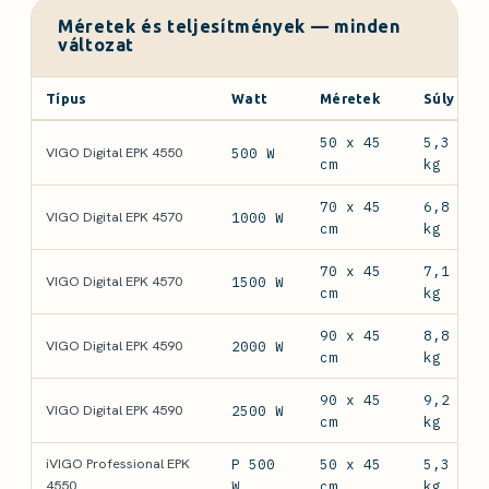
vastagabb anyagból még erősebb és
Méretek és teljesítmények — minden
változat
strapabíróbb készülékház készülhetett volna.
Típus
Watt
Méretek
Súly
Viszont erős pozitívum, hogy a tervezők sok apró
részletre odafigyeltek. Ilyen az adaptív start
50 x 45
5,3
VIGO Digital EPK 4550
500 W
cm
kg
funkció, az állítható fényerejű kijelző vagy a fent
említett fogantyú, ami mobil készülékként történő
70 x 45
6,8
VIGO Digital EPK 4570
1000 W
cm
kg
alkalmazás esetén nagyban megkönnyíti a
mozgatást.
70 x 45
7,1
VIGO Digital EPK 4570
1500 W
cm
kg
90 x 45
8,8
VIGO Digital EPK 4590
2000 W
Alap esetben a kijelző fényerejét a
cm
kg
készülék automatikusan szabályozza a
90 x 45
9,2
VIGO Digital EPK 4590
2500 W
szobában érzékelhető fényerőnek
cm
kg
megfelelően. Ez az automatikus
iVIGO Professional EPK
P 500
50 x 45
5,3
üzemmód az alapbeállítás, ugyanakkor a
4550
W
cm
kg