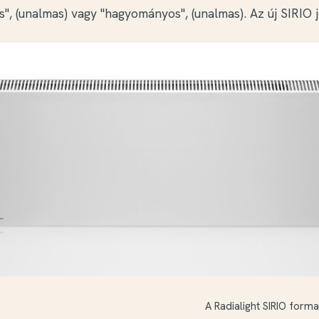
s", (unalmas) vagy "hagyományos", (unalmas). Az új SIRIO jó
A Radialight SIRIO form