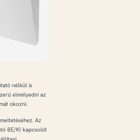
tató nélkül is
szerű elmélyedni az
mát okozni.
emeltetéséhez. Az
ató BE/KI kapcsolót
llítani.