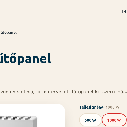
Te
fűtőpanel
fűtőpanel
as vonalvezetésű, formatervezett fűtőpanel korszerű m
· 1000 W
Teljesítmény
500 W
1000 W