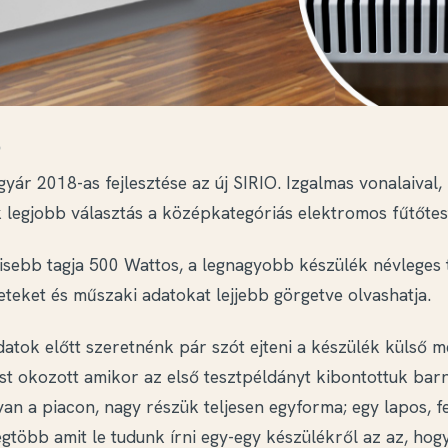
O
 gyár 2018-as fejlesztése az új SIRIO. Izgalmas vonalaival
k legjobb választás a középkategóriás elektromos fűtőtes
kisebb tagja 500 Wattos, a legnagyobb készülék névleges
teket és műszaki adatokat lejjebb görgetve olvashatja.
atok előtt szeretnénk pár szót ejteni a készülék külső m
st okozott amikor az első tesztpéldányt kibontottuk bar
an a piacon, nagy részük teljesen egyforma; egy lapos, 
egtöbb amit le tudunk írni egy-egy készülékről az az, hogy 