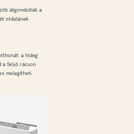
ezők átgondolták a
ét oldalának
tthonát: a hideg
d a felső rácson
en melegítheti