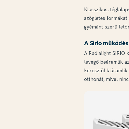
Klasszikus, téglala
szögletes formákat 
gyémánt-szerű letör
A Sirio működés
A Radialight SIRIO 
levegő beáramlik az
keresztül kiáramlik
otthonát, mivel nin