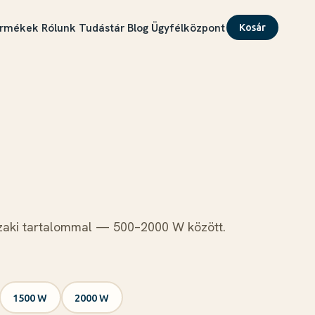
rmékek
Rólunk
Tudástár
Blog
Ügyfélközpont
Kosár
űszaki tartalommal — 500–2000 W között.
1500 W
2000 W