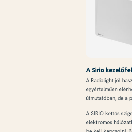
A Sirio kezelőfe
A Radialight jól has
egyértelműen elérhe
útmutatóban, de a 
A SIRIO kettős szig
elektromos hálózatb
be kell kapcsolni. B