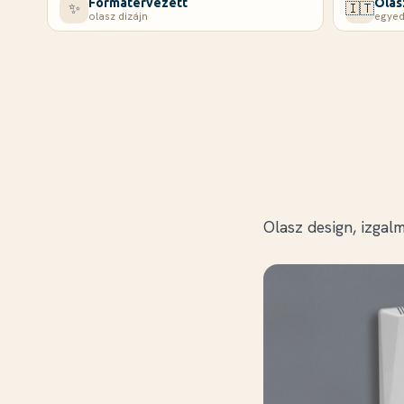
Formatervezett
Olas
✨
🇮🇹
olasz dizájn
egyed
Olasz design, izgal