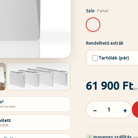
· Fehér
Szín
Rendelhető extrák
Tartóláb (pár)
61 900 Ft
br
m²
tt terület
−
+
ített
sztát
— 
Ingyenes szállítás
✓