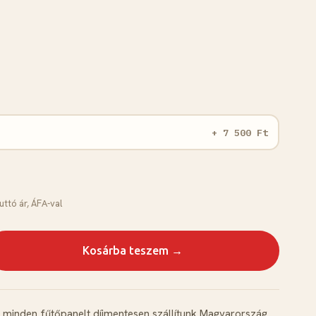
+ 7 500 Ft
uttó ár, ÁFА-val
Kosárba teszem →
minden fűtőpanelt díjmentesen szállítunk Magyarország