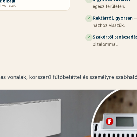
z dizájn
i vonalak
egész területén.
—
Raktárról, gyorsan
✓
házhoz visszük.
Szakértői tanácsadá
✓
bizalommal.
mas vonalak, korszerű fűtőbetéttel és személyre szabhat