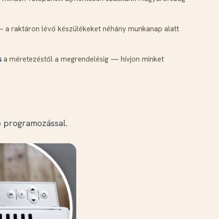
 a raktáron lévő készülékeket néhány munkanap alatt
a méretezéstől a megrendelésig — hívjon minket
s
ó programozással.