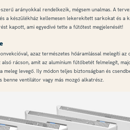
p-szerű arányokkal rendelkezik, mégsem unalmas. A terv
és a készülékház kellemesen lekerekített sarkokat és a k
ést kapott, ami egyedivé tette a fűtőtest megjelenését!
e
konvekcióval, azaz természetes hőáramlással melegíti az o
 alsó rácson, amit az alumínium fűtőbetét felmelegít, maj
 a meleg levegő. Ily módon teljes biztonságban és csendb
cs benne ventilátor vagy más mozgó alkatrész.