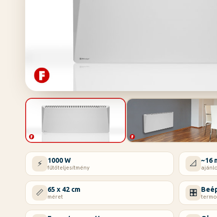
1000 W
~16 
⚡
📐
fűtőteljesítmény
ajánlo
65 x 42 cm
Beép
📏
🎛️
méret
termo