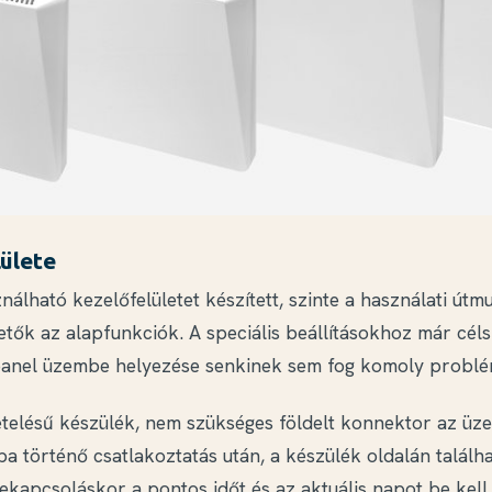
lülete
ználható kezelőfelületet készített, szinte a használati útmu
tők az alapfunkciók. A speciális beállításokhoz már cél
panel üzembe helyezése senkinek sem fog komoly problé
etelésű készülék, nem szükséges földelt konnektor az üz
a történő csatlakoztatás után, a készülék oldalán találh
ekapcsoláskor a pontos időt és az aktuális napot be kell á