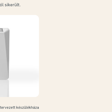
l sikerült.
atervezett készülékháza