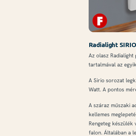
Radialight SIRI
Az olasz Radialight
tartalmával az egyi
A Sirio sorozat leg
Watt. A pontos mére
A száraz műszaki ad
kellemes meglepeté
Rengeteg készülék v
falon. Általában a l