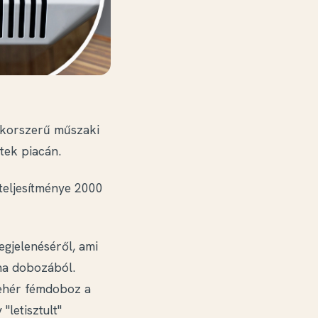
, korszerű műszaki
tek piacán.
 teljesítménye 2000
egjelenéséről, ami
na dobozából.
fehér fémdoboz a
"letisztult"