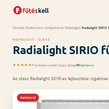
Főoldal
/
Elektromos fűtőpanelek
/
Radialight
/
Radialight SIRIO 
Menü
Kosár
✕
✕
RADIALIGHT · OLASZ
Termékek
Radialight SIRIO 
Rólunk
Tudástár
★★★★★
Formatervezett olasz dizájn
Raktáron
Blog
Kapcsolat
Az olasz Radialight 2018-as fejlesztése: izgalm
Kosár megnyitása →
Raktárról