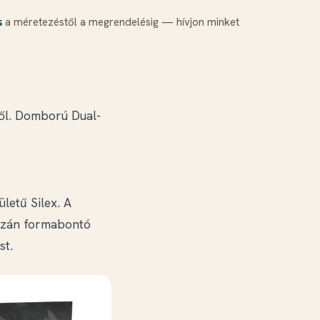
a méretezéstől a megrendelésig — hívjon minket
s
től. Domború Dual-
letű Silex. A
gazán formabontó
st.