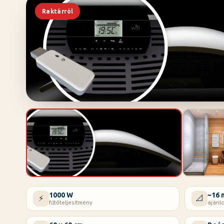
Raktárról
1000 W
~16 
⚡
📐
fűtőteljesítmény
ajánlo