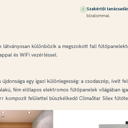
Szakértői tanácsadá
✓
bizalommal.
k látványosan különbözik a megszokott fali fűtőpanelek
appal és WiFi vezérléssel.
újdonsága egy igazi különlegesség: a csodaszép, ívelt felü
 alakú, fém előlapos elektromos fűtőpanelek világában i
rr kompozit felülettel büszkélkedő ClimaStar Silex fűtőte