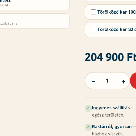
ített
sztát
Törölköző kar 100
szobába is
Törölköző kar 32 c
204 900 F
−
+
— 
Ingyenes szállítás
✓
egész területén.
—
Raktárról, gyorsan
✓
házhoz visszük.