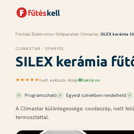
Főoldal
/
Elektromos fűtőpanelek
/
Climastar
/
SILEX kerámia fű
Menü
Kosár
✕
✕
CLIMASTAR · SPANYOL
Termékek
SILEX kerámia fűt
Rólunk
Tudástár
★★★★★
Ívelt, exkluzív dizájn
Raktáron
Blog
Kapcsolat
Programozható
Egyedi színekben rendelhető
A Climastar különlegessége: csodaszép, ívelt felül
Kosár megnyitása →
termosztáttal.