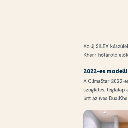
Az új SILEX készülé
Kherr hőtároló elől
2022-es modell!
A ClimaStar 2022-es 
szögletes, téglalap
lett az íves DualKhe