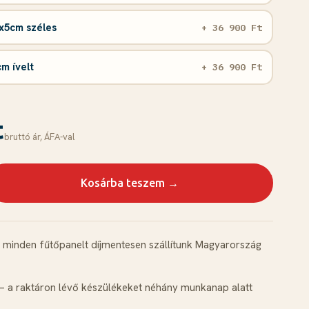
x5cm széles
+ 36 900 Ft
m ívelt
+ 36 900 Ft
t
bruttó ár, ÁFА-val
Kosárba teszem →
minden fűtőpanelt díjmentesen szállítunk Magyarország
 a raktáron lévő készülékeket néhány munkanap alatt