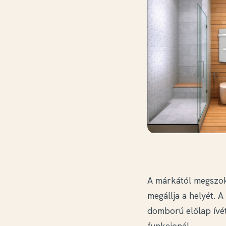
A márkától megszoko
megállja a helyét. A
domború előlap ívét
funkcionál.