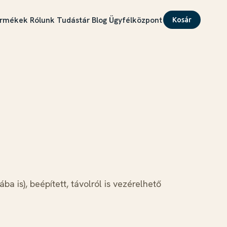
rmékek
Rólunk
Tudástár
Blog
Ügyfélközpont
Kosár
a is), beépített, távolról is vezérelhető