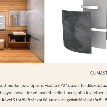
CLIMAST
tt módon ez a típus is vízálló (IP24), azaz fürdőszobába
 hagyományos fekvő modell mellett pedig álló kivitelben i
 követő törölközőszárító karok megvásárlásával törölkö