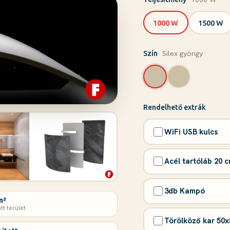
1000 W
1500 W
· Silex gyöngy
Szín
Rendelhető extrák
WiFi USB kulcs
Acél tartóláb 20 
3db Kampó
m²
tt terület
Törölköző kar 50x