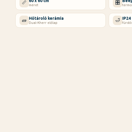
60 x 60 cm
Beép
📏
🎛️
méret
termo
Hőtároló kerámia
IP24
🧱
🛁
Dual-Kherr előlap
fürdő