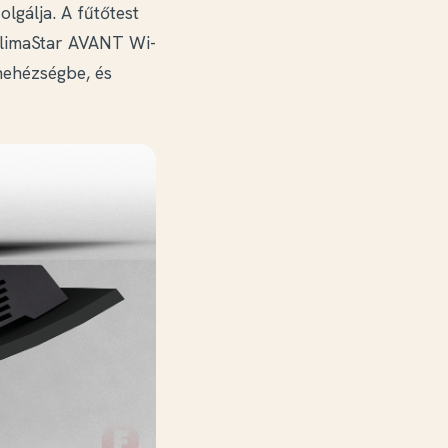
lgálja. A fűtőtest
 ClimaStar AVANT Wi-
nehézségbe, és