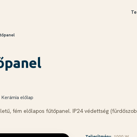
Te
tőpanel
őpanel
Kerámia előlap
etű, fém előlapos fűtőpanel. IP24 védettség (fürdőszobáb
· 1000 W
Teljesítmény