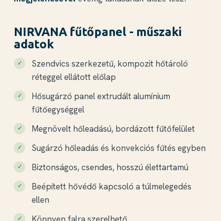
NIRVANA fűtőpanel - műszaki
adatok
Szendvics szerkezetű, kompozit hőtároló
réteggel ellátott előlap
Hősugárzó panel extrudált alumínium
fűtőegységgel
Megnövelt hőleadású, bordázott fűtőfelület
Sugárzó hőleadás és konvekciós fűtés egyben
Biztonságos, csendes, hosszú élettartamú
Beépített hővédő kapcsoló a túlmelegedés
ellen
Könnyen falra szerelhető