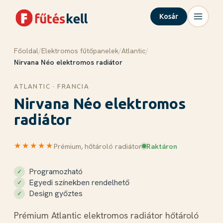
Kosár
Főoldal
/
Elektromos fűtőpanelek
/
Atlantic
/
Menü
Kosár
✕
✕
Nirvana Néo elektromos radiátor
Termékek
ATLANTIC · FRANCIA
Nirvana Néo elektromos
Rólunk
Tudástár
radiátor
Blog
Kapcsolat
★★★★★
Prémium, hőtároló radiátor
Raktáron
Programozható
Egyedi színekben rendelhető
Kosár megnyitása →
Design győztes
Prémium Atlantic elektromos radiátor hőtároló