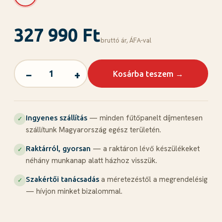
327 990 Ft
bruttó ár, ÁFА-val
−
+
Kosárba teszem →
— minden fűtőpanelt díjmentesen
Ingyenes szállítás
✓
szállítunk Magyarország egész területén.
— a raktáron lévő készülékeket
Raktárról, gyorsan
✓
néhány munkanap alatt házhoz visszük.
a méretezéstől a megrendelésig
Szakértői tanácsadás
✓
— hívjon minket bizalommal.