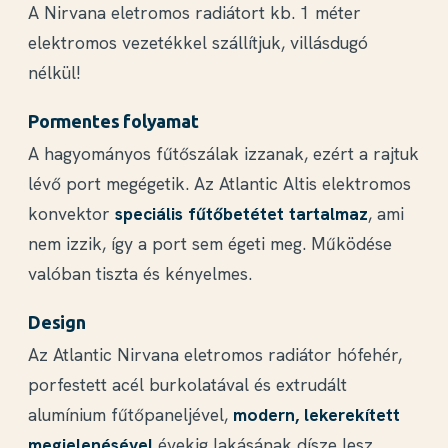
A Nirvana eletromos radiátort kb. 1 méter
elektromos vezetékkel szállítjuk, villásdugó
nélkül!
Pormentes folyamat
A hagyományos fűtőszálak izzanak, ezért a rajtuk
lévő port megégetik. Az Atlantic Altis elektromos
konvektor
speciális fűtőbetétet tartalmaz
, ami
nem izzik, így a port sem égeti meg. Működése
valóban tiszta és kényelmes.
Design
Az Atlantic Nirvana eletromos radiátor hófehér,
porfestett acél burkolatával és extrudált
alumínium fűtőpaneljével,
modern, lekerekített
megjelenésével
évekig lakásának dísze lesz.