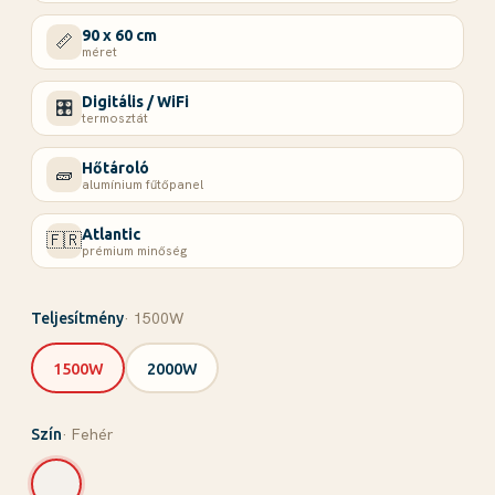
90 x 60 cm
📏
méret
Digitális / WiFi
🎛️
termosztát
Hőtároló
🧱
alumínium fűtőpanel
Atlantic
🇫🇷
prémium minőség
· 1500W
Teljesítmény
1500W
2000W
· Fehér
Szín