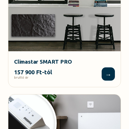
Climastar SMART PRO
157 900 Ft-tól
→
bruttó ár