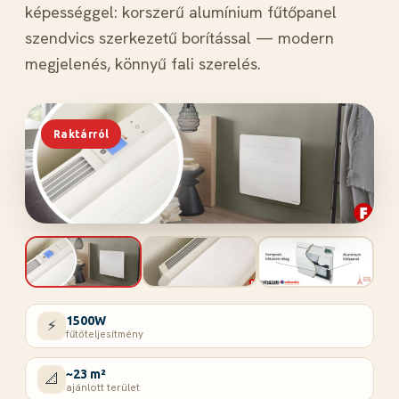
képességgel: korszerű alumínium fűtőpanel
szendvics szerkezetű borítással — modern
megjelenés, könnyű fali szerelés.
Raktárról
1500W
⚡
fűtőteljesítmény
~23 m²
📐
ajánlott terület