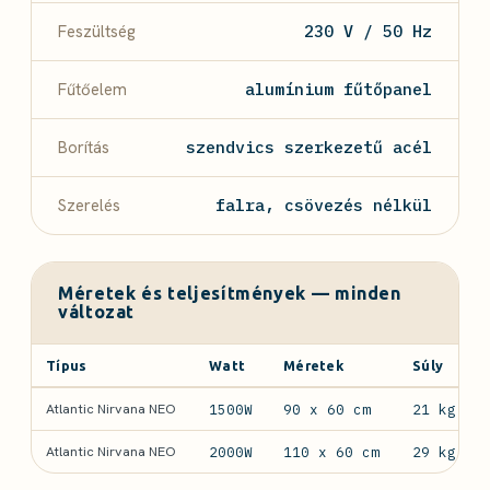
Feszültség
230 V / 50 Hz
Fűtőelem
alumínium fűtőpanel
Borítás
szendvics szerkezetű acél
Szerelés
falra, csövezés nélkül
Méretek és teljesítmények — minden
változat
Típus
Watt
Méretek
Súly
Atlantic Nirvana NEO
1500W
90 x 60 cm
21 kg
Atlantic Nirvana NEO
2000W
110 x 60 cm
29 kg