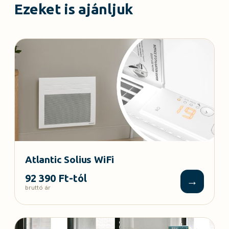
Ezeket is ajánljuk
Atlantic Solius WiFi
92 390 Ft-tól
→
bruttó ár