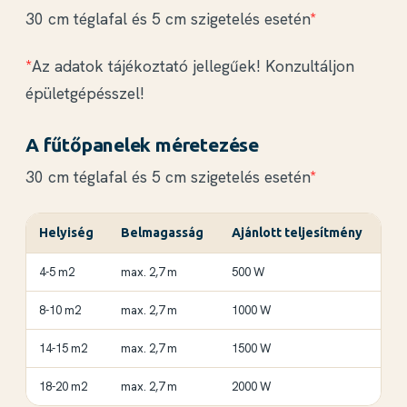
30 cm téglafal és 5 cm szigetelés esetén
*
*
Az adatok tájékoztató jellegűek! Konzultáljon
épületgépésszel!
A fűtőpanelek méretezése
30 cm téglafal és 5 cm szigetelés esetén
*
Helyiség
Belmagasság
Ajánlott teljesítmény
4-5 m2
max. 2,7 m
500 W
8-10 m2
max. 2,7 m
1000 W
14-15 m2
max. 2,7 m
1500 W
18-20 m2
max. 2,7 m
2000 W