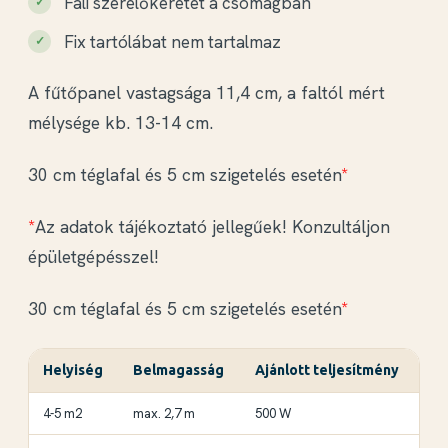
Fali szerelőkeretet a csomagban
Fix tartólábat nem tartalmaz
A fűtőpanel vastagsága 11,4 cm, a faltól mért
mélysége kb. 13-14 cm.
30 cm téglafal és 5 cm szigetelés esetén
*
*
Az adatok tájékoztató jellegűek! Konzultáljon
épületgépésszel!
30 cm téglafal és 5 cm szigetelés esetén
*
Helyiség
Belmagasság
Ajánlott teljesítmény
4-5 m2
max. 2,7 m
500 W