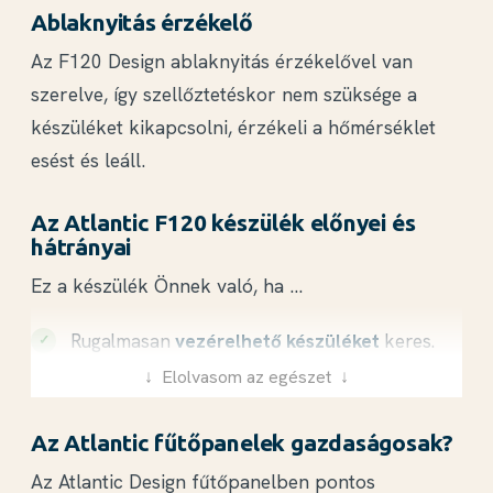
Ablaknyitás érzékelő
Az F120 Design ablaknyitás érzékelővel van
szerelve, így szellőztetéskor nem szüksége a
készüléket kikapcsolni, érzékeli a hőmérséklet
esést és leáll.
Az Atlantic F120 készülék előnyei és
hátrányai
Ez a készülék Önnek való, ha ...
Rugalmasan
vezérelhető készüléket
keres.
↓ Elolvasom az egészet ↓
falra szerelhető
, ErP ready fűtőtestet
vásárolna!
Az Atlantic fűtőpanelek gazdaságosak?
Lakása fő fűtését elektromos radiátorokkal
Az Atlantic Design fűtőpanelben
pontos
oldaná meg!