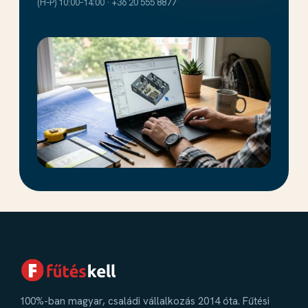
(H–P) 10:00–14:00 · +36 20 555 8877
100%-ban magyar, családi vállalkozás 2014 óta. Fűtési