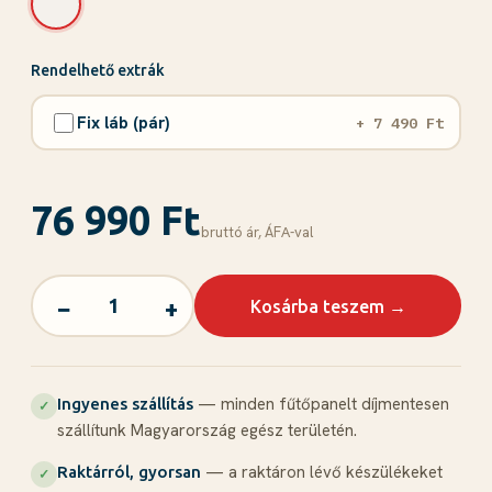
Rendelhető extrák
Fix láb (pár)
+ 7 490 Ft
76 990 Ft
bruttó ár, ÁFА-val
−
+
Kosárba teszem →
— minden fűtőpanelt díjmentesen
Ingyenes szállítás
✓
szállítunk Magyarország egész területén.
— a raktáron lévő készülékeket
Raktárról, gyorsan
✓