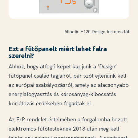
Atlantic F120 Design termosztát
Ezt a fűtőpanelt miért lehet falra
szerelni?
Ahhoz, hogy átfogó képet kapjunk a ‘Design’
fűtőpanel család tagjairól, pár szót ejtenünk kell
az európai szabályozásról, amely az
alacsonyabb
energiafogyasztás és károsanyag-kibocsátás
korlátozás érdekében fogadtak el.
Az ErP rendelet értelmében a forgalomba hozott
elektromos fűtőtesteknek 2018 után
meg kell
felelni egy szigorú pontrendszernek
. A rendszert