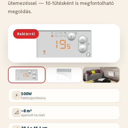
ütemezéssel — fő-fűtésként is megfontolható
megoldás.
Raktárról
500W
⚡
fűtőteljesítmény
~8 m²
📐
ajánlott terület
39,1 x 46,1 cm