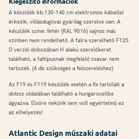
Kiegészítő információk
túlmelegedés abban az esetben állhat elő, ha a
A készülék kb.130-140 cm elektromos kábellel
készülék fűtőrácsát valami eltakarja
. (Az
Atlantic FX9 fűtőpanel család
érkezik,
villásdugóval gyárilag szerelve
van. A
elektromos fűtőtesteket tilos letakarni, de ha a
Az Atlantic fűtőpanelek fehér színben
készülék színe: fehér (RAL 9016) sajnos más
macska leszakítja a függönyt jól jöhet az extra
érhetők el
színben nem rendelhető. A falra szerelhető F125
védelem. )
A készülék fehér színét jól tartja és évekig dísze
D verzió dobozában
H alakú szerelőkeret
lehet lakásának. Ha szeretné színkód alapján
található, a faltípusnak megfelelő csavar nem
beazonosítani a fűtőtest színét, keresse az alábbi
tartozék. (4 db szükséges a felszereléshez)
kódot: white (RAL 9016).
Az F19 és F119 készülék esetén a fix tartóláb a
doboz oldalában található a hungarocellbe
ágyazva. Elsőre nekünk sem volt egyértelmű ez
az elhelyezés!
Atlantic fűtőpanel
Atlantic Design műszaki adatai
Hordozható fűtőtest vagy falra szerelt