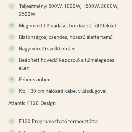
fűtőpanel
Teljesítmény: 500W, 1000W, 1500W, 2000W,
Akár a falra szereli, akár tartólábon használja, a
2500W
készülék ideális a legtöbb lakossági fűtési feladat
Megnövelt hőleadású, bordázott fűtőfelület
megvalósításra. A falra szerelhető verzió mellé
Biztonságos, csendes, hosszú élettartamú
vásárolhat opcionális tartólábat
.
Nagyméretű szellőzőrács
Beépített hővédő kapcsoló a túlmelegedés
ellen
Fehér színben
Kb. 130 cm hálózati kábel villásdugóval
Atlantic F120 Design
F120 Programozható termosztáttal