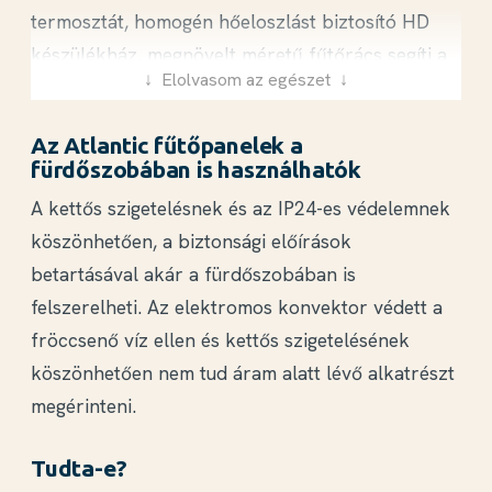
termosztát
, homogén hőeloszlást biztosító
HD
Ez a készülék NEM Önnek való, ha ...
készülékház
,
megnövelt méretű fűtőrács
segíti a
↓ Elolvasom az egészet ↓
hatékony és gazdaságos fűtést.
a lehető legegyszerűbb fűtésmegoldást keresi.
(F19 való Önnek)!
Az Atlantic fűtőpanelek a
fürdőszobában is használhatók
hordozható, lábbal szerelt készüléket
Atlantic DESIGN fűtőpanel
vásárolna. (F119 való Önnek)!
A kettős szigetelésnek és az
IP24-es védelemnek
Mit jelent a HD a készülék nevében?
köszönhetően, a biztonsági előírások
Az Atlantic F120 Design fűtőtest
betartásával akár a fürdőszobában is
A HD jelölés az Atlantic elektromos radiátoroknál
tulajdonságai
felszerelheti. Az elektromos konvektor
védett a
a Homogenous heat Diffusion azaz a
homogén
fröccsenő víz ellen
és kettős szigetelésének
hőelosztásra
utal. Amíg a hagyományos
köszönhetően nem tud áram alatt lévő alkatrészt
konvektoroknál a készülék a fűtőbetét
Programozható termosztát, villásdugóval szerelt, fali
megérinteni.
környékén forró és a széleken hideg, addig a HD
szerelőkerettel, ErP ready
technológiával készített készülékház
jobbal
Tudta-e?
eloszlatja a hőt
, és kiegyenlítettebbé teszi a