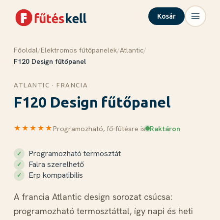
Kosár
Főoldal
/
Elektromos fűtőpanelek
/
Atlantic
/
Menü
Kosár
✕
✕
F120 Design fűtőpanel
Termékek
ATLANTIC · FRANCIA
F120 Design fűtőpanel
Rólunk
Tudástár
★★★★★
Blog
Programozható, fő-fűtésre is
Raktáron
Kapcsolat
Programozható termosztát
Falra szerelhető
Erp kompatibilis
Kosár megnyitása →
A francia Atlantic design sorozat csúcsa:
programozható termosztáttal, így napi és heti