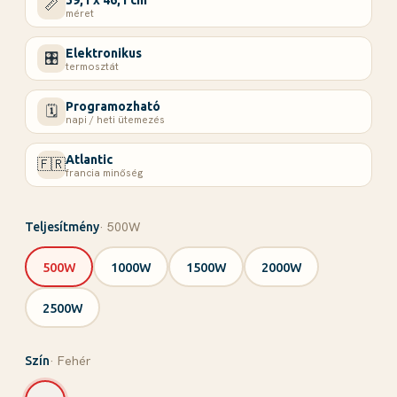
📏
méret
Elektronikus
🎛️
termosztát
Programozható
🗓️
napi / heti ütemezés
Atlantic
🇫🇷
francia minőség
· 500W
Teljesítmény
500W
1000W
1500W
2000W
2500W
· Fehér
Szín