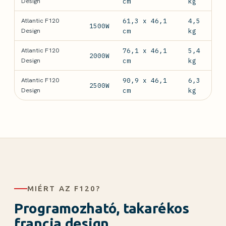
Design
cm
kg
Atlantic F120
61,3 x 46,1
4,5
1500W
Design
cm
kg
Atlantic F120
76,1 x 46,1
5,4
2000W
Design
cm
kg
Atlantic F120
90,9 x 46,1
6,3
2500W
Design
cm
kg
MIÉRT AZ F120?
Programozható, takarékos
francia design