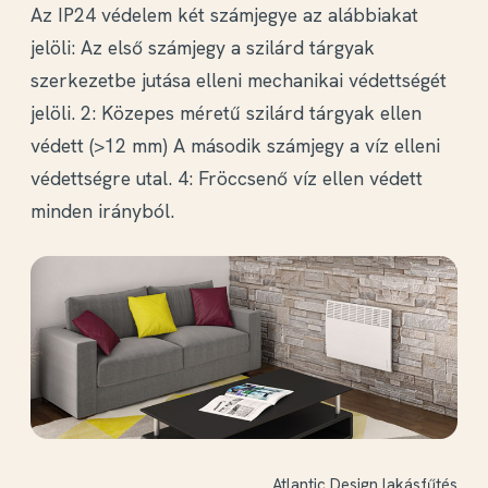
Az IP24 védelem két számjegye az alábbiakat
hőleadást.
jelöli: Az első számjegy a szilárd tárgyak
Továbbfejlesztett hőleadó képesség
szerkezetbe jutása elleni
mechanikai védettségét
jelöli
. 2: Közepes méretű szilárd tárgyak ellen
Az Atlantic DESIGN új dizájnt kapott az elődjéhez
védett (>12 mm) A második számjegy a
víz elleni
képest. Ez leginkább a
megnövelt méretű
védettségre
utal. 4: Fröccsenő víz ellen védett
fűtőrácsban
mutatkozik meg, ami a készülék
minden irányból.
felső harmadát teljesen lefedi. A régebbi
modellhez képest aktívabb hőleadással jár, azaz
gyorsan, és hatékonyan melegíti fel a helyiséget.
Továbbá egy régebbi elektromos konvektorhoz
képest közelebb került a biztonsági
sztenderdekhez azáltal, hogy
kiegyenlíti azokat a
pontokat
, ahol a készülékház túlmelegedhetne.
Fűtőbetét az Atlantic Design
Atlantic Design lakásfűtés