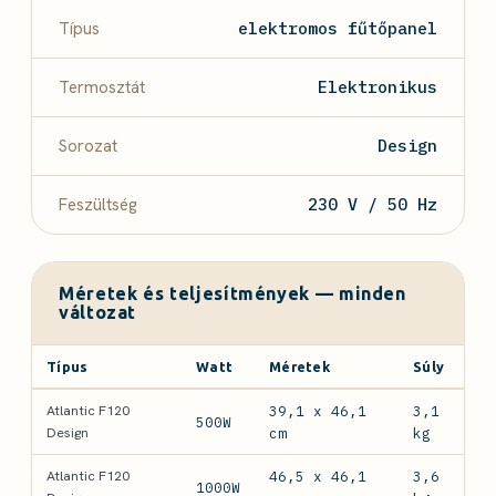
Típus
elektromos fűtőpanel
Termosztát
Elektronikus
Sorozat
Design
Feszültség
230 V / 50 Hz
Méretek és teljesítmények — minden
változat
Típus
Watt
Méretek
Súly
Atlantic F120
39,1 x 46,1
3,1
500W
Design
cm
kg
Atlantic F120
46,5 x 46,1
3,6
1000W