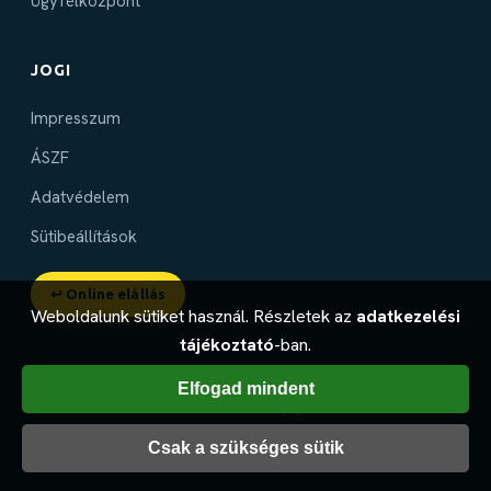
Ügyfélközpont
JOGI
Impresszum
ÁSZF
Adatvédelem
Sütibeállítások
↩ Online elállás
Weboldalunk sütiket használ. Részletek az
adatkezelési
tájékoztató
-ban.
Elfogad mindent
© 2014–2026 futeskell.hu — Minden jog fenntartva.
Webdesign:
WebAktivator
Csak a szükséges sütik
Készült szeretettel a melegebb otthonokért ❤️