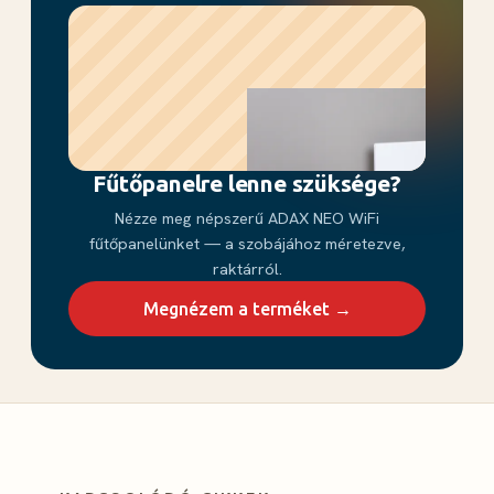
Fűtőpanelre lenne szüksége?
Nézze meg népszerű ADAX NEO WiFi
fűtőpanelünket — a szobájához méretezve,
raktárról.
Megnézem a terméket →