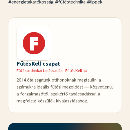
#energiatakarékosság
#fűtéstechnika
#tippek
FűtésKell csapat
Fűtéstechnikai tanácsadás · FűtésKell.hu
2014 óta segítünk otthonoknak megtalálni a
számukra ideális fűtési megoldást — közvetlenül
a forgalmazótól, szakértő tanácsadással a
megfelelő készülék kiválasztásához.