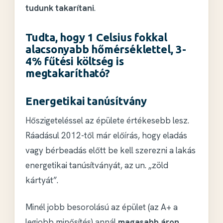
tudunk takarítani
.
Tudta, hogy 1 Celsius fokkal
alacsonyabb hőmérséklettel, 3-
4% fűtési költség is
megtakarítható?
Energetikai tanúsítvány
Hőszigeteléssel az épülete értékesebb lesz.
Ráadásul 2012-től már előírás, hogy eladás
vagy bérbeadás előtt be kell szerezni a lakás
energetikai tanúsítványát, az un. „zöld
kártyát”.
Minél jobb besorolású az épület (az A+ a
legjobb minősítés) annál
magasabb áron