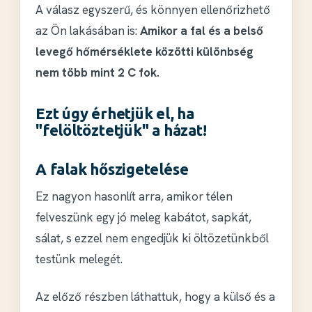
A válasz egyszerű, és könnyen ellenőrizhető
az Ön lakásában is:
Amikor a fal és a belső
levegő hőmérséklete közötti különbség
nem több mint 2 C fok.
Ezt úgy érhetjük el, ha
"felöltöztetjük" a házat!
A falak hőszigetelése
Ez nagyon hasonlít arra, amikor télen
felveszünk egy jó meleg kabátot, sapkát,
sálat, s ezzel nem engedjük ki öltözetünkből
testünk melegét.
Az előző részben láthattuk, hogy a külső és a