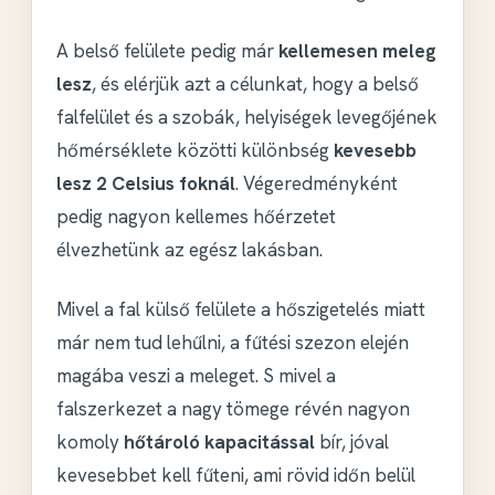
A belső felülete pedig már
kellemesen meleg
lesz
, és elérjük azt a célunkat, hogy a belső
falfelület és a szobák, helyiségek levegőjének
hőmérséklete közötti különbség
kevesebb
lesz 2 Celsius foknál
. Végeredményként
pedig nagyon kellemes hőérzetet
élvezhetünk az egész lakásban.
Mivel a fal külső felülete a hőszigetelés miatt
már nem tud lehűlni, a fűtési szezon elején
magába veszi a meleget. S mivel a
falszerkezet a nagy tömege révén nagyon
komoly
hőtároló kapacitással
bír, jóval
kevesebbet kell fűteni, ami rövid időn belül