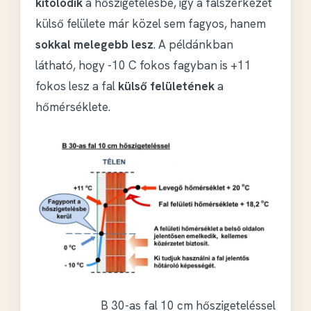
kitolódik
a hőszigetelésbe, így a falszerkezet
külső felülete már közel sem fagyos, hanem
sokkal melegebb lesz
. A példánkban
látható, hogy -10 C fokos fagyban is +11
fokos lesz a fal
külső felületének
a
hőmérséklete.
B 30-as fal 10 cm hőszigeteléssel