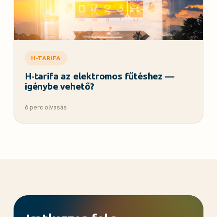
H-TARIFA
H‑tarifa az elektromos fűtéshez —
igénybe vehető?
6 perc olvasás