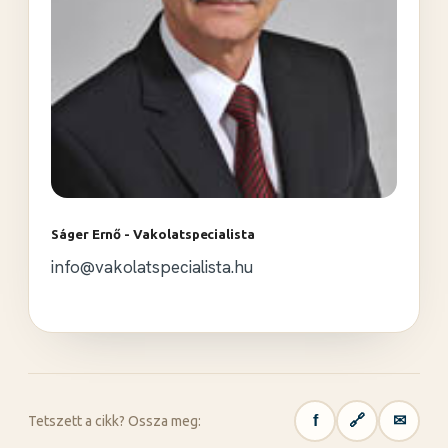
Ságer Ernő - Vakolatspecialista
info@vakolatspecialista.hu
f
🔗
✉
Tetszett a cikk? Ossza meg: