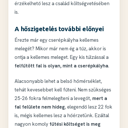
érzékelhető lesz a család költségvetésében
is.
A hőszigetelés további előnyei
Érezte már egy cserépkályha kellemes
melegét? Mikor már nem ég a tűz, akkor is
ontja a kellemes meleget. Egy kis túlzással a
felfűtött fal is olyan, mint a cserépkályha
.
Alacsonyabb lehet a belső hőmérséklet,
tehát kevesebbet kell fűteni. Nem szükséges
25-26 fokra felmelegíteni a levegőt,
mert a
fal felülete nem hideg
, elegendő lesz 22 fok
is, mégis kellemes lesz a hőérzetünk. Ezáltal
nagyon komoly
fűtési költséget is meg