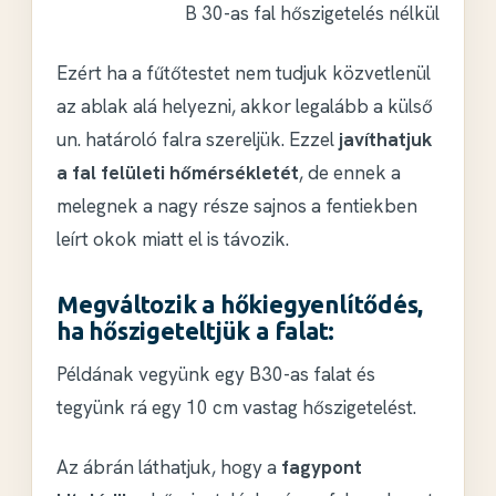
B 30-as fal hőszigetelés nélkül
Ezért ha a fűtőtestet nem tudjuk közvetlenül
az ablak alá helyezni, akkor legalább a külső
un. határoló falra szereljük. Ezzel
javíthatjuk
a fal felületi hőmérsékletét
, de ennek a
melegnek a nagy része sajnos a fentiekben
leírt okok miatt el is távozik.
Megváltozik a hőkiegyenlítődés,
ha hőszigeteltjük a falat:
Példának vegyünk egy B30-as falat és
tegyünk rá egy 10 cm vastag hőszigetelést.
Az ábrán láthatjuk, hogy a
fagypont