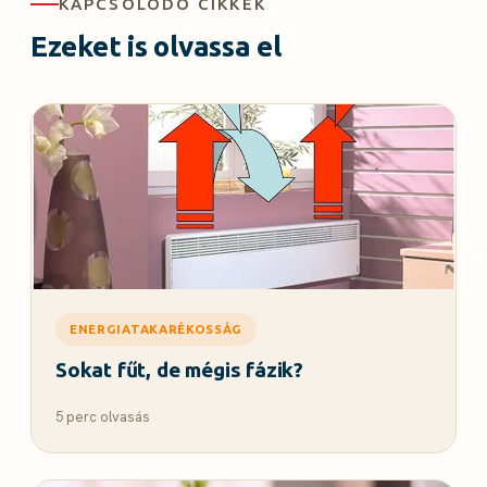
KAPCSOLÓDÓ CIKKEK
Ezeket is olvassa el
ENERGIATAKARÉKOSSÁG
Sokat fűt, de mégis fázik?
5 perc olvasás