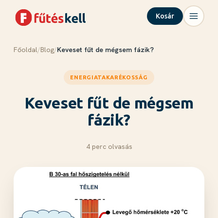
Kosár
Főoldal
/
Blog
/
Keveset fűt de mégsem fázik?
Menü
Kosár
✕
✕
ENERGIATAKARÉKOSSÁG
Termékek
Rólunk
Keveset fűt de mégsem
Tudástár
fázik?
Blog
Kapcsolat
4 perc olvasás
Kosár megnyitása →